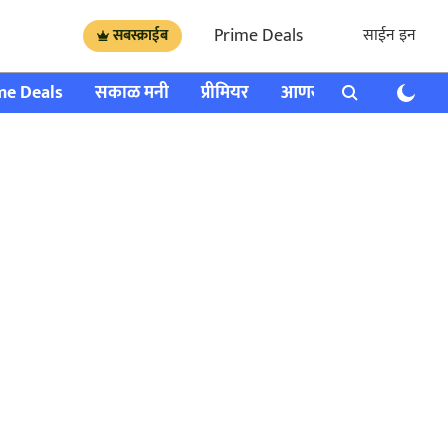
Prime Deals
साईन इन
सबस्क्राईब
me Deals
सकाळ मनी
प्रीमियर
आणखी
राशी भविष्य