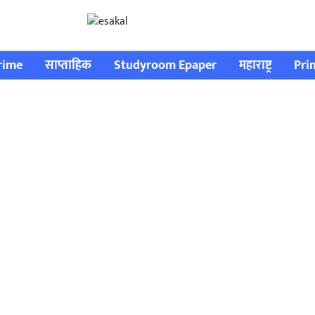
rime
साप्ताहिक
Studyroom Epaper
महाराष्ट्र
Pri