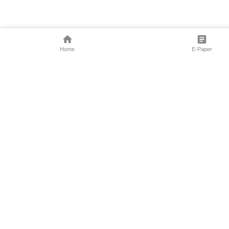
Home
E-Paper
Follow Us
Marathi News
Maharashtra N
Entertainment 