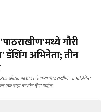
! 'पाठराखीण'मध्ये गौरी
 डॅशिंग अभिनेता; तीन
न
ट्या पडद्यावर येणाऱ्या 'पाठराखीण' या मालिकेत
केत एक नाही तर दोन हिरो आहेत.