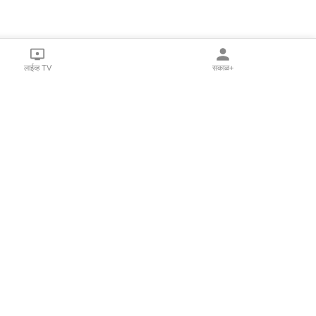
लाईव्ह TV
सकाळ+
l Programs
Print Products
Sakal Saptahik
hka
Family Doctor