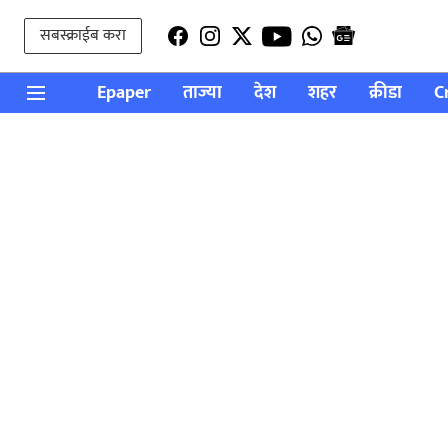
सबस्क्राईब करा
Epaper
ताज्या
देश
शहर
क्रीडा
C