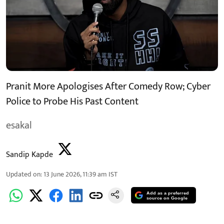
Pranit More Apologises After Comedy Row; Cyber
Police to Probe His Past Content
esakal
Sandip Kapde
Updated on
:
13 June 2026, 11:39 am
IST
Add as a preferred
source on Google