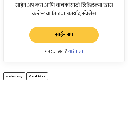
साईन अप करा आणि वाचकांसाठी लिहिलेल्या खास
कन्टेन्टचा मिळवा अमर्याद ॲक्सेस
साईन अप
मेंबर आहात ?
साईन इन
controversy
Pranit More