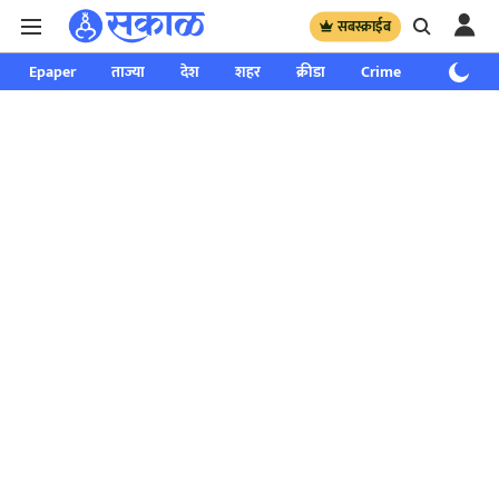
सबस्क्राईब
Epaper
ताज्या
देश
शहर
क्रीडा
Crime
साप्ताहिक