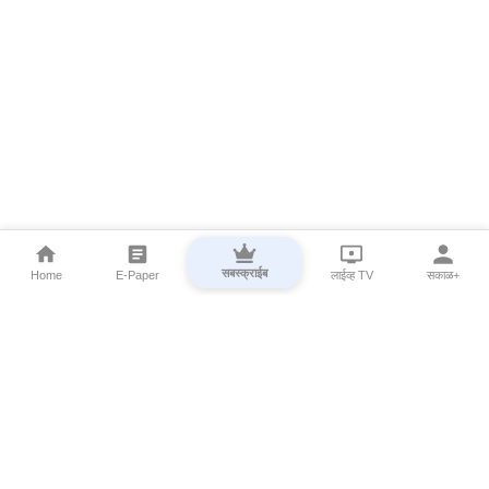
सबस्क्राईब
Home
E-Paper
लाईव्ह TV
सकाळ+