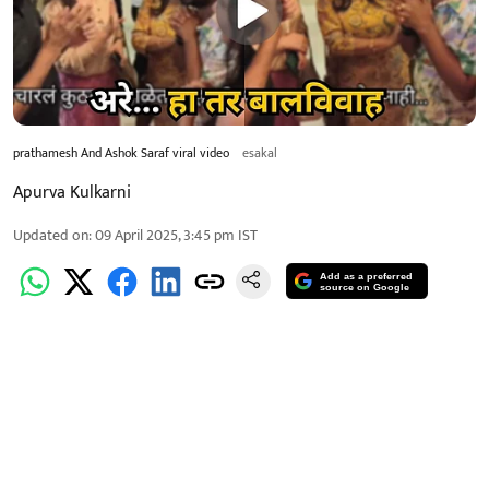
prathamesh And Ashok Saraf viral video
esakal
Apurva Kulkarni
Updated on
:
09 April 2025, 3:45 pm
IST
Add as a preferred
source on Google