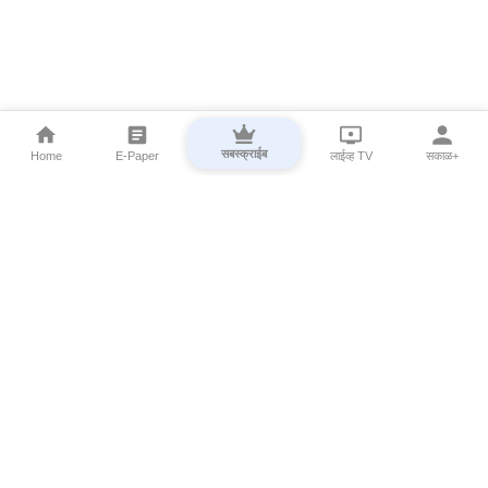
सबस्क्राईब
Home
E-Paper
लाईव्ह TV
सकाळ+
⌄
Marathi News
⌄
About Esakal