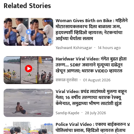
Related Stories
Woman Gives Birth on Bike : महिलेने
मोटारसायकलवरच दिला बाळाला जन्म,
हृदयस्पर्शी व्हिडिओ व्हायरल; नेटकऱ्यांचा
आईच्या धैर्याला सलाम
Yashwant Kshirsagar
14 hours ago
Haridwar Viral Video: गंगेत बुडत होता
तरुण... SDRF जवानाने मृत्यूच्या दाढेतून
खेचून आणला; थरारक VIDEO व्हायरल
सकाळ वृत्तसेवा
01 August 2026
Viral Video: प्रचंड लाटांमध्ये मुलगा वाहून
गेला; 16 वर्षीय तरुणाचा थरारक रेस्क्यू
कॅमेऱ्यात, समुद्राच्या भीषण लाटांशी झुंज
Sandip Kapde
28 July 2026
Police Viral Video : एकाच बाईकवरुन ४
पोलिसांचा प्रवास, व्हिडिओ व्हायरल होताच