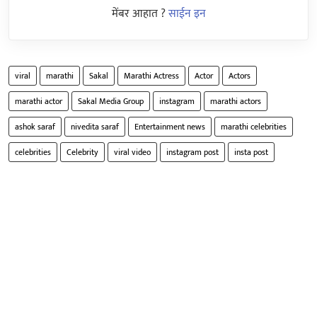
मेंबर आहात ?
साईन इन
viral
marathi
Sakal
Marathi Actress
Actor
Actors
marathi actor
Sakal Media Group
instagram
marathi actors
ashok saraf
nivedita saraf
Entertainment news
marathi celebrities
celebrities
Celebrity
viral video
instagram post
insta post