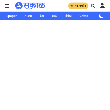
सबस्क्राईब
Epaper
ताज्या
देश
शहर
क्रीडा
Crime
साप्ताहिक