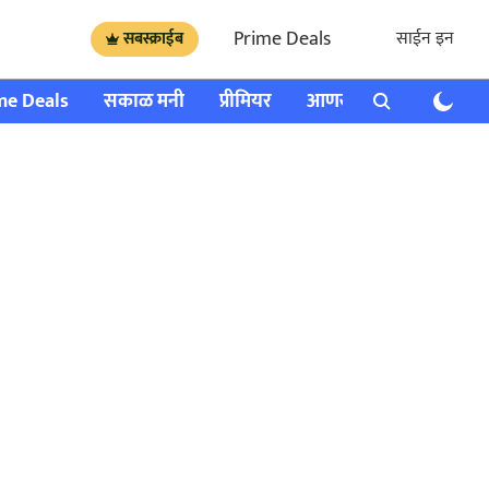
Prime Deals
साईन इन
सबस्क्राईब
me Deals
सकाळ मनी
प्रीमियर
आणखी
राशी भविष्य