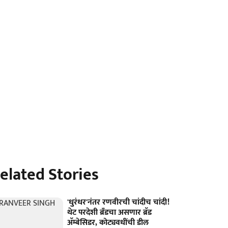
elated Stories
'धुरंधर'नंतर रणवीरची चांदीच चांदी!
थेट परदेशी ब्रँडचा असणार ब्रॅड
अ‍ॅम्बेसिडर, कोट्यवधींची डील