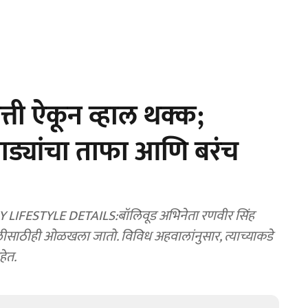
्ती ऐकून व्हाल थक्क;
ाड्यांचा ताफा आणि बरंच
ESTYLE DETAILS:बॉलिवूड अभिनेता रणवीर सिंह
साठीही ओळखला जातो. विविध अहवालांनुसार, त्याच्याकडे
हेत.