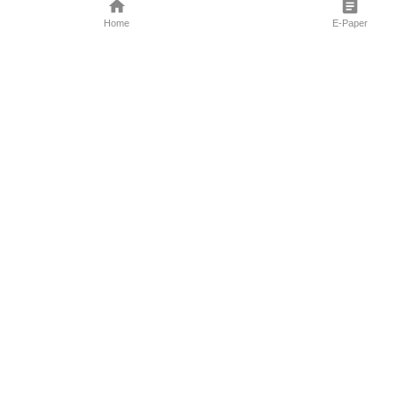
Home
E-Paper
Follow Us
Marathi News
Maharashtra N
Entertainment 
Sports News
Mumbai News