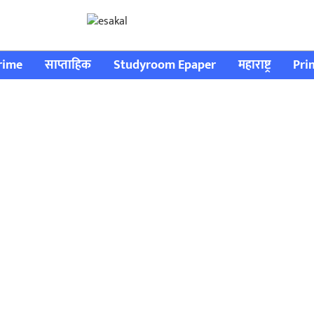
rime
साप्ताहिक
Studyroom Epaper
महाराष्ट्र
Pri