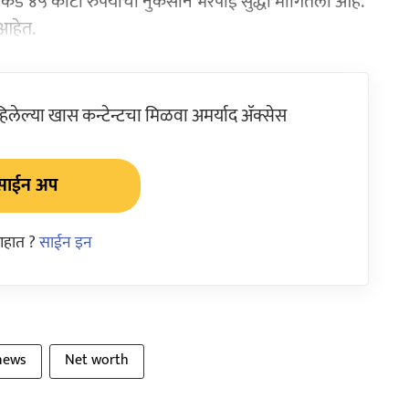
कडे ४५ कोटी रुपयांची नुकसान भरपाई सुद्धा मागितली आहे.
 आहेत.
ेल्या खास कन्टेन्टचा मिळवा अमर्याद ॲक्सेस
साईन अप
आहात ?
साईन इन
news
Net worth