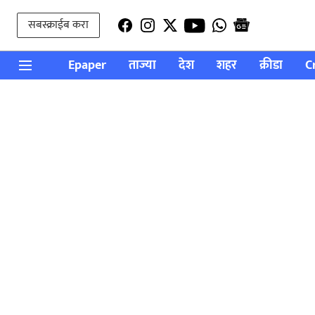
सबस्क्राईब करा
Epaper
ताज्या
देश
शहर
क्रीडा
C