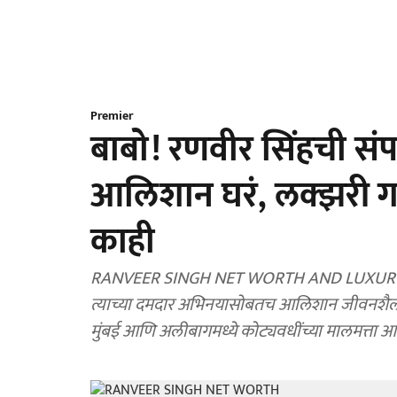
Premier
बाबो! रणवीर सिंहची संपत
आलिशान घरं, लक्झरी ग
काही
RANVEER SINGH NET WORTH AND LUXURY LIF
त्याच्या दमदार अभिनयासोबतच आलिशान जीवनशैली
मुंबई आणि अलीबागमध्ये कोट्यवधींच्या मालमत्ता आ