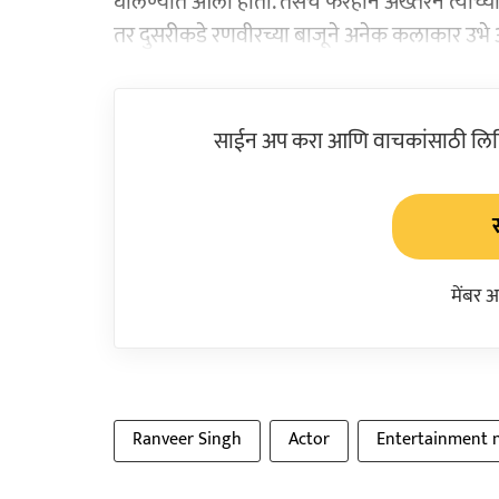
घालण्यात आली होती. तसंच फरहान अख्तरने त्याच्या
तर दुसरीकडे रणवीरच्या बाजूने अनेक कलाकार उभे
साईन अप करा आणि वाचकांसाठी लिहिल
मेंबर 
Ranveer Singh
Actor
Entertainment 