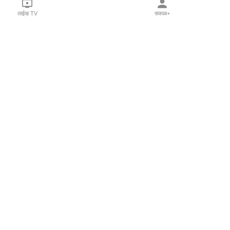
लाईव्ह TV
सकाळ+
l Programs
Print Products
Sakal Saptahik
hka
Family Doctor
 Crowdfunding
Sakal Publications
orm Pune India