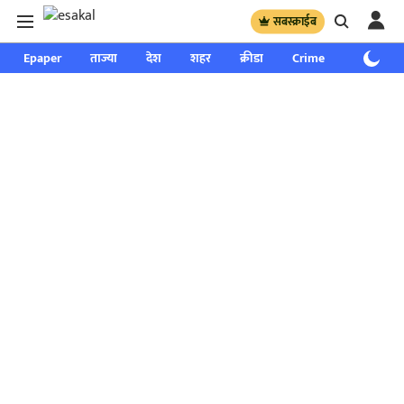
सबस्क्राईब
Epaper
ताज्या
देश
शहर
क्रीडा
Crime
साप्ताहिक