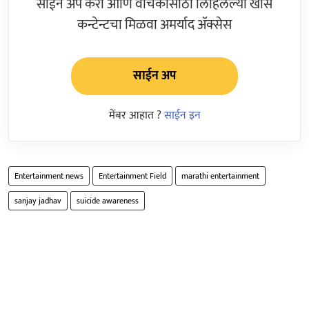
साईन अप करा आणि वाचकांसाठी लिहिलेल्या खास
कन्टेन्टचा मिळवा अमर्याद ॲक्सेस
साईन अप
मेंबर आहात ?
साईन इन
Entertainment news
Entertainment Field
marathi entertainment
sanjay jadhav
suicide awareness