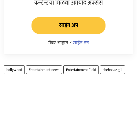
कन्टेन्टचा मिळवा अमर्याद ॲक्सेस
साईन अप
मेंबर आहात ?
साईन इन
bollywood
Entertainment news
Entertainment Field
shehnaaz gill