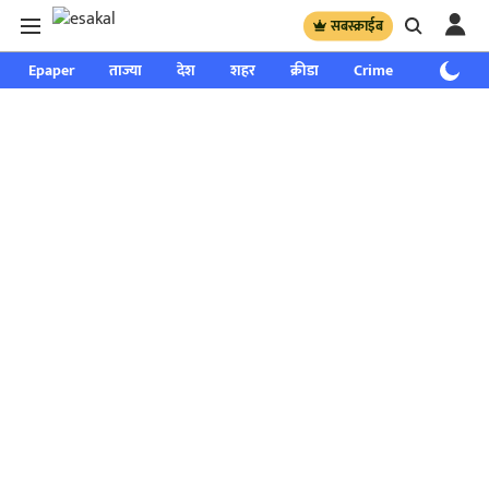
सबस्क्राईब
Epaper
ताज्या
देश
शहर
क्रीडा
Crime
साप्ताहिक