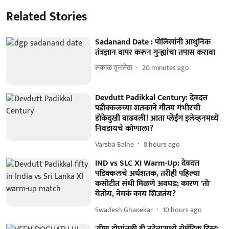
Related Stories
Sadanand Date : पोलिसांनी आधुनिक
तंत्रज्ञान वापर करून गुन्ह्यांचा तपास करावा
सकाळ वृत्तसेवा
20 minutes ago
Devdutt Padikkal Century: देवदत्त
पडीक्कलच्या शतकाने गौतम गंभीरची
डोकेदुखी वाढवली! आता प्लेईंग इलेव्हनमध्ये
निवडायचे कोणाला?
Varsha Balhe
8 hours ago
IND vs SLC XI Warm-Up: देवदत्त
पडिक्कलचे अर्धशतक, तरीही पहिल्या
कसोटीत संधी मिळणे अवघड; कारण 'तो'
येतोय, नेमकं काय शिजतंय?
Swadesh Ghanekar
10 hours ago
'वीण दोघांतली ही तुटेना'मध्ये रोमँटिक ट्विस्ट;