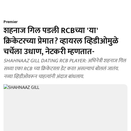
Premier
शहनाज गिल पडली RCBच्या 'या'
क्रिकेटरच्या प्रेमात? व्हायरल व्हिडीओमुळे
चर्चेला उधाण, नेटकरी म्हणतात-
SHAHNAAZ GILL DATING RCB PLAYER: अभिनेत्री शहनाज गिल
सध्या एका RCB च्या क्रिकेटरला डेट करत असल्याचं बोललं जातंय.
नव्या व्हिडीओवरून चाहत्यांनी अंदाज बांधलाय.