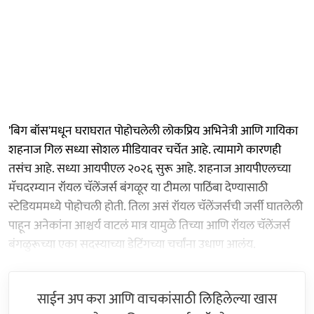
'बिग बॉस'मधून घराघरात पोहोचलेली लोकप्रिय अभिनेत्री आणि गायिका
शहनाज गिल सध्या सोशल मीडियावर चर्चेत आहे. त्यामागे कारणही
तसंच आहे. सध्या आयपीएल २०२६ सुरू आहे. शहनाज आयपीएलच्या
मॅचदरम्यान रॉयल चॅलेंजर्स बंगळूर या टीमला पाठिंबा देण्यासाठी
स्टेडियममध्ये पोहोचली होती. तिला असं रॉयल चॅलेंजर्सची जर्सी घातलेली
पाहून अनेकांना आश्चर्य वाटलं मात्र यामुळे तिच्या आणि रॉयल चॅलेंजर्स
बंगळुरूच्या एका सदस्याच्या डेटिंगच्या चर्चांना उधाण आलंय.
साईन अप करा आणि वाचकांसाठी लिहिलेल्या खास