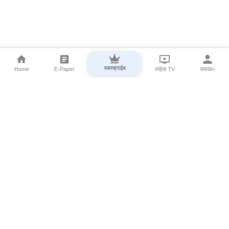
सबस्क्राईब
Home
E-Paper
लाईव्ह TV
सकाळ+
⌄
Marathi News
⌄
About Esakal
⌄
Digital Products