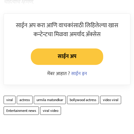
चाहत्यांचं म्हणणं.
साईन अप करा आणि वाचकांसाठी लिहिलेल्या खास
कन्टेन्टचा मिळवा अमर्याद ॲक्सेस
साईन अप
मेंबर आहात ?
साईन इन
viral
actress
urmila matondkar
bollywood actress
video viral
Entertainment news
viral video