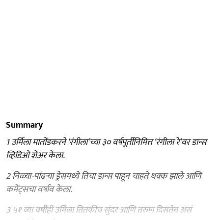
Summary
1 उर्मिला मातोंडकरने ‘रंगीला’च्या ३० वर्षपूर्तीनिमित्त ‘रंगीला रे’वर डान्स
व्हिडिओ शेअर केला.
2 निळ्या-पांढऱ्या ड्रेसमध्ये तिचा डान्स पाहून चाहते थक्क झाले आणि
कमेंट्सचा वर्षाव केला.
3 ५१ व्या वर्षीही उर्मिला तितकीच सुंदर आणि तरुण दिसतेय असं