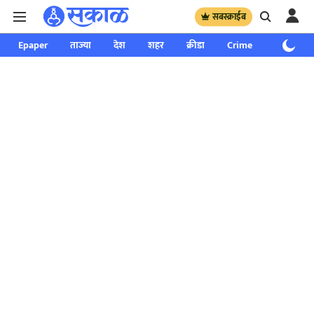
सबस्क्राईब
Epaper
ताज्या
देश
शहर
क्रीडा
Crime
साप्ताहिक