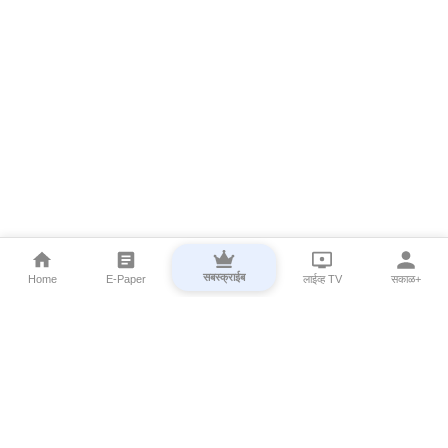
सबस्क्राईब
Home
E-Paper
लाईव्ह TV
सकाळ+