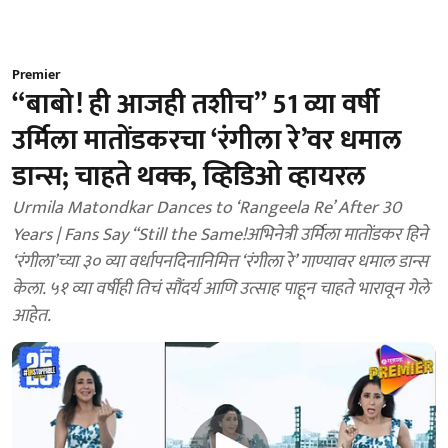
Premier
“बाबो! ही आजही तशीच” 51 व्या वर्षी
उर्मिला मातोंडकरचा ‘रंगीला रे’वर धमाल
डान्स; चाहते थक्क, व्हिडिओ व्हायरल
Urmila Matondkar Dances to ‘Rangeela Re’ After 30
Years | Fans Say “Still the Same!अभिनेत्री उर्मिला मातोंडकर हिने
‘रंगीला’च्या ३० व्या वर्धापनदिनानिमित्त ‘रंगीला रे’ गाण्यावर धमाल डान्स
केला. ५१ व्या वर्षीही तिचं सौंदर्य आणि उत्साह पाहून चाहते भारावून गेले
आहेत.