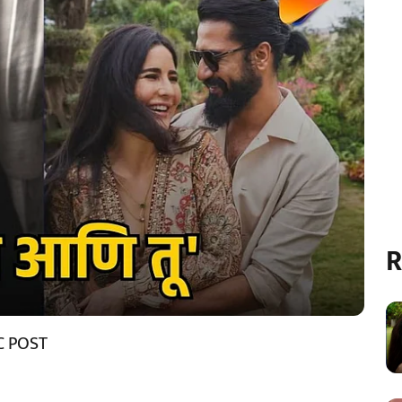
R
C POST