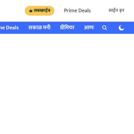
Prime Deals
साईन इन
सबस्क्राईब
me Deals
सकाळ मनी
प्रीमियर
आणखी
राशी भविष्य