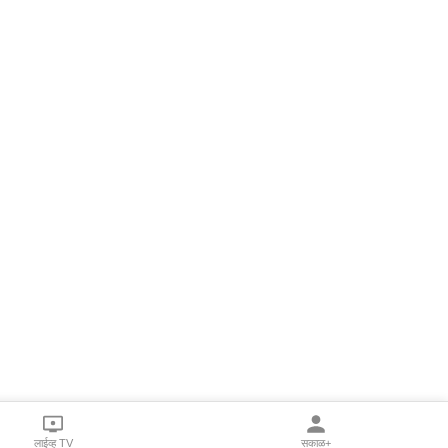
लाईव्ह TV
सकाळ+