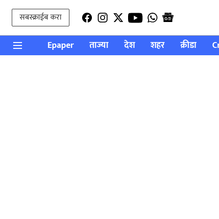
सबस्क्राईब करा
Epaper
ताज्या
देश
शहर
क्रीडा
C