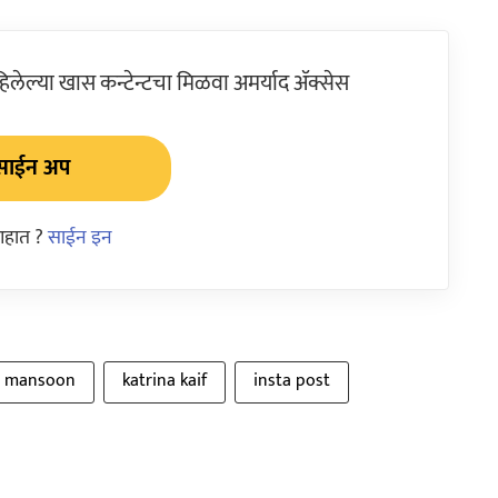
ेल्या खास कन्टेन्टचा मिळवा अमर्याद ॲक्सेस
साईन अप
आहात ?
साईन इन
mansoon
katrina kaif
insta post