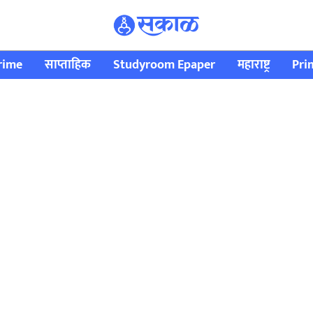
rime
साप्ताहिक
Studyroom Epaper
महाराष्ट्र
Pri