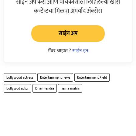
साईन अप करा आणि वाचकांसाठी लिहिलेल्या खास
कन्टेन्टचा मिळवा अमर्याद ॲक्सेस
साईन अप
मेंबर आहात ?
साईन इन
bollywood actress
Entertainment news
Entertainment Field
bollywod actor
Dharmendra
hema malini