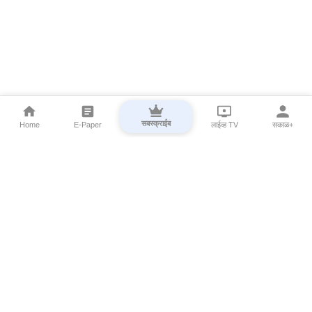
सबस्क्राईब
Home
E-Paper
लाईव्ह TV
सकाळ+
⌄
Marathi News
⌄
About Esakal