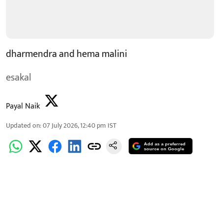
dharmendra and hema malini
esakal
Payal Naik
Updated on
:
07 July 2026, 12:40 pm
IST
Add as a preferred
source on Google