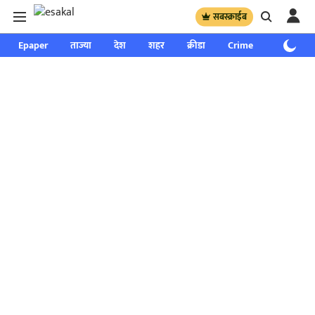
सबस्क्राईब
Epaper
ताज्या
देश
शहर
क्रीडा
Crime
साप्ताहिक