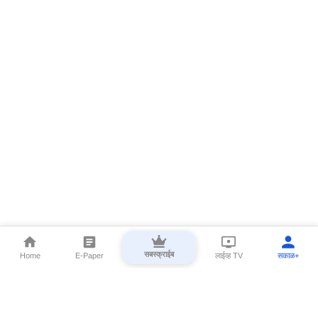
सबस्क्राईब
Home
E-Paper
लाईव्ह TV
सकाळ+