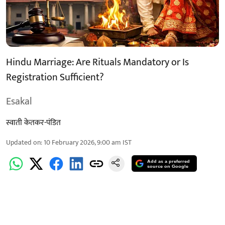
Hindu Marriage: Are Rituals Mandatory or Is
Registration Sufficient?
Esakal
स्वाती केतकर-पंडित
Updated on
:
10 February 2026, 9:00 am
IST
Add as a preferred
source on Google