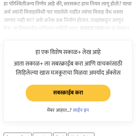
हा परिस्थितीजन्य निर्णय आहे की, सरसकट हाच नियम लागू होतो? याचा
अर्थ ज्यांनी विवाहाविधी पार पाडलेले नाहीत त्यांचा विवाह वैध धरला
जाणार नाही का? असे अनेक प्रश्न निर्माण होतात. तज्ज्ञांकडून जाणून
घेऊ, या विषयातील सविस्तर माहिती वाचा,
सकाळ प्लस
च्या या लेखात.
हा एक विशेष सकाळ+ लेख आहे
आता सकाळ+ ला सबस्क्राईब करा आणि वाचकांसाठी
लिहिलेल्या खास मजकूराचा मिळवा अमर्याद ॲक्सेस
सबस्क्राईब करा
मेंबर आहात...?
साईन इन