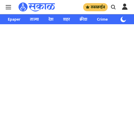
सबस्क्राईब
Epaper
ताज्या
देश
शहर
क्रीडा
Crime
साप्ताहिक