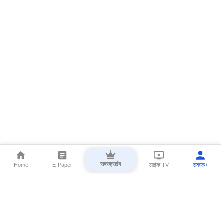
सबस्क्राईब
Home
E-Paper
लाईव्ह TV
सकाळ+