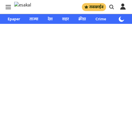
सबस्क्राईब
Epaper
ताज्या
देश
शहर
क्रीडा
Crime
साप्ताहिक