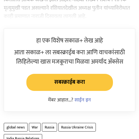
मृत्युमुखी पडत असल्याने रशियातदेखील अध्यक्ष पुतीन यांच्याविरोधात
काही प्रमाणात नाराजी दिसायला लागली आहे.
हा एक विशेष सकाळ+ लेख आहे
आता सकाळ+ ला सबस्क्राईब करा आणि वाचकांसाठी
लिहिलेल्या खास मजकूराचा मिळवा अमर्याद ॲक्सेस
सबस्क्राईब करा
मेंबर आहात...?
साईन इन
global news
War
Russia
Russia Ukraine Crisis
India Russia Relations