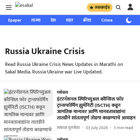
सबस्क्राईब
Epaper
ताज्या
देश
शहर
क्रीडा
Crime
साप्ताहिक
Russia Ukraine Crisis
Read Russia Ukraine Crisis News Updates in Marathi on
Sakal Media. Russia-Ukraine war Live Updated.
ग्लोबल
इंटरनॅशनल स्पिरिच्युअल कौन्सिल फॉर
ट्रान्सफॉर्मिंग ह्युमॅनिटी (ISCTH) कडून
जागतिक मान्यवर आणि मानवतावाद्यांना
तातडीने शांततापूर्ण तोडगा काढण्याचे आवाहन
सकाळ वृत्तसेवा
03 July 2026
3
min read
ग्लोबल