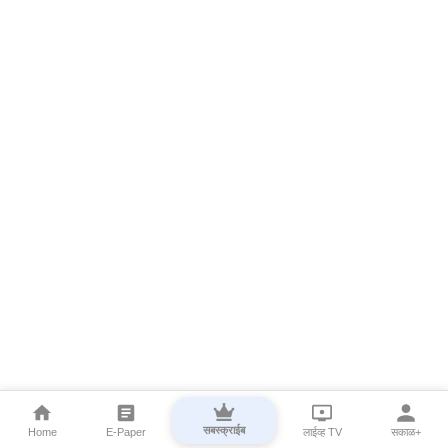
सबस्क्राईब
Home
E-Paper
लाईव्ह TV
सकाळ+