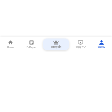
सबस्क्राईब
Home
E-Paper
लाईव्ह TV
सकाळ+
⌄
Marathi News
⌄
About Esakal