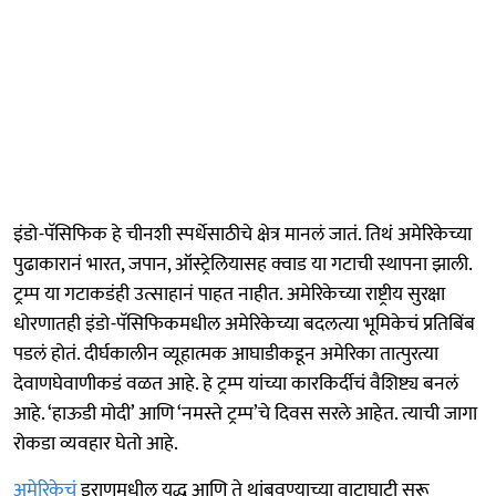
इंडो-पॅसिफिक हे चीनशी स्पर्धेसाठीचे क्षेत्र मानलं जातं. तिथं अमेरिकेच्या
पुढाकारानं भारत, जपान, ऑस्ट्रेलियासह क्वाड या गटाची स्थापना झाली.
ट्रम्प या गटाकडंही उत्साहानं पाहत नाहीत. अमेरिकेच्या राष्ट्रीय सुरक्षा
धोरणातही इंडो-पॅसिफिकमधील अमेरिकेच्या बदलत्या भूमिकेचं प्रतिबिंब
पडलं होतं. दीर्घकालीन व्यूहात्मक आघाडीकडून अमेरिका तात्पुरत्या
देवाणघेवाणीकडं वळत आहे. हे ट्रम्प यांच्या कारकिर्दीचं वैशिष्ट्य बनलं
आहे. ‘हाऊडी मोदी’ आणि ‘नमस्ते ट्रम्प’चे दिवस सरले आहेत. त्याची जागा
रोकडा व्यवहार घेतो आहे.
अमेरिकेचं
इराणमधील युद्ध आणि ते थांबवण्याच्या वाटाघाटी सुरू