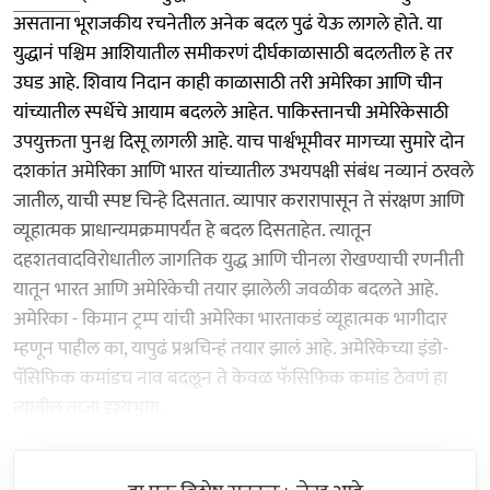
असताना भूराजकीय रचनेतील अनेक बदल पुढं येऊ लागले होते. या
युद्धानं पश्चिम आशियातील समीकरणं दीर्घकाळासाठी बदलतील हे तर
उघड आहे. शिवाय निदान काही काळासाठी तरी अमेरिका आणि चीन
यांच्यातील स्पर्धेचे आयाम बदलले आहेत. पाकिस्तानची अमेरिकेसाठी
उपयुक्तता पुनश्च दिसू लागली आहे. याच पार्श्वभूमीवर मागच्या सुमारे दोन
दशकांत अमेरिका आणि भारत यांच्यातील उभयपक्षी संबंध नव्यानं ठरवले
जातील, याची स्पष्ट चिन्हे दिसतात. व्यापार करारापासून ते संरक्षण आणि
व्यूहात्मक प्राधान्यमक्रमापर्यंत हे बदल दिसताहेत. त्यातून
दहशतवादविरोधातील जागतिक युद्ध आणि चीनला रोखण्याची रणनीती
यातून भारत आणि अमेरिकेची तयार झालेली जवळीक बदलते आहे.
अमेरिका - किमान ट्रम्प यांची अमेरिका भारताकडं व्यूहात्मक भागीदार
म्हणून पाहील का, यापुढं प्रश्नचिन्हं तयार झालं आहे. अमेरिकेच्या इंडो-
पॅसिफिक कमांडच नाव बदलून ते केवळ फॅसिफिक कमांड ठेवणं हा
त्यातील ताजा दृश्यभाग.