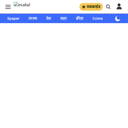
सबस्क्राईब
Epaper
ताज्या
देश
शहर
क्रीडा
Crime
साप्ताहिक