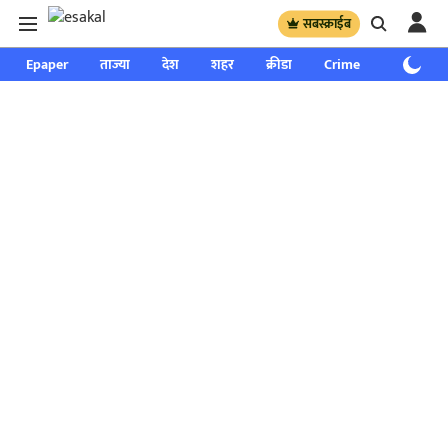
सबस्क्राईब
Epaper
ताज्या
देश
शहर
क्रीडा
Crime
साप्ताहिक