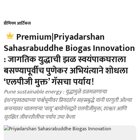
प्रीमियम आर्टिकल
Premium|Priyadarshan
Sahasrabuddhe Biogas Innovation
: जागतिक युद्धाची झळ स्वयंपाकघराला
बसण्यापूर्वीच पुणेकर अभियंत्याने शोधला
‘एलपीजी मुक्त’ गॅसचा पर्याय!
Pune sustainable energy : युद्धामुळे डळमळणाऱ्या
इंधनपुरवठ्याच्या पार्श्वभूमीवर प्रियदर्शन सहस्रबुद्धे यांनी घरगुती ओल्या
कचऱ्यावर चालणाऱ्या ‘वायू’ बायोगॅसद्वारे एलपीजीमुक्त, शाश्वत आणि
सुरक्षित जीवनशैलीचा पर्याय उभा केला