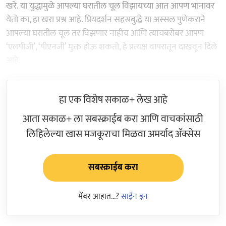
खरे. या युद्धामुळे आपल्या घरातील चूल विझायच्या आत आपण भानावर
येतो का, हा खरा प्रश्न आहे. प्रियदर्शन सहस्रबुद्धे या अस्सल पुणेकराने
आपल्या घरातील चूल तर विझणार नाहीच आणि त्याचबरोबर आपण
‘एलपीजी’, ‘पीएनजी’ मुक्त होऊ शकतो, हे प्रत्यक्ष वापरातून दाखवून दिले
आहे.
हा एक विशेष सकाळ+ लेख आहे
आता सकाळ+ ला सबस्क्राईब करा आणि वाचकांसाठी
लिहिलेल्या खास मजकूराचा मिळवा अमर्याद ॲक्सेस
सबस्क्राईब करा
मेंबर आहात...?
साईन इन