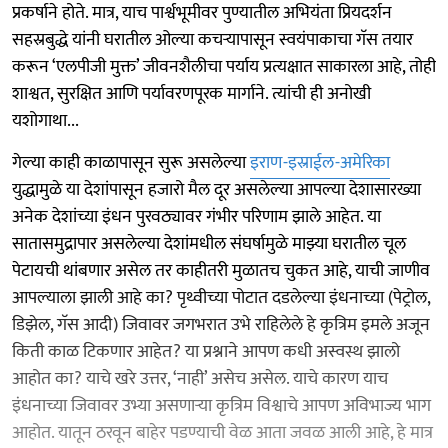
प्रकर्षाने होते. मात्र, याच पार्श्वभूमीवर पुण्यातील अभियंता प्रियदर्शन
सहस्रबुद्धे यांनी घरातील ओल्या कचऱ्यापासून स्वयंपाकाचा गॅस तयार
करून ‘एलपीजी मुक्त’ जीवनशैलीचा पर्याय प्रत्यक्षात साकारला आहे, तोही
शाश्वत, सुरक्षित आणि पर्यावरणपूरक मार्गाने. त्यांची ही अनोखी
यशोगाथा...
गेल्या काही काळापासून सुरू असलेल्या
इराण-इस्राईल-अमेरिका
युद्धामुळे या देशांपासून हजारो मैल दूर असलेल्या आपल्या देशासारख्या
अनेक देशांच्या इंधन पुरवठ्यावर गंभीर परिणाम झाले आहेत. या
सातासमुद्रापार असलेल्या देशांमधील संघर्षामुळे माझ्या घरातील चूल
पेटायची थांबणार असेल तर काहीतरी मुळातच चुकत आहे, याची जाणीव
आपल्याला झाली आहे का? पृथ्वीच्या पोटात दडलेल्या इंधनाच्या (पेट्रोल,
डिझेल, गॅस आदी) जिवावर जगभरात उभे राहिलेले हे कृत्रिम इमले अजून
किती काळ टिकणार आहेत? या प्रश्नाने आपण कधी अस्वस्थ झालो
आहोत का? याचे खरे उत्तर, ‘नाही’ असेच असेल. याचे कारण याच
इंधनाच्या जिवावर उभ्या असणाऱ्या कृत्रिम विश्वाचे आपण अविभाज्य भाग
आहोत. यातून ठरवून बाहेर पडण्याची वेळ आता जवळ आली आहे, हे मात्र