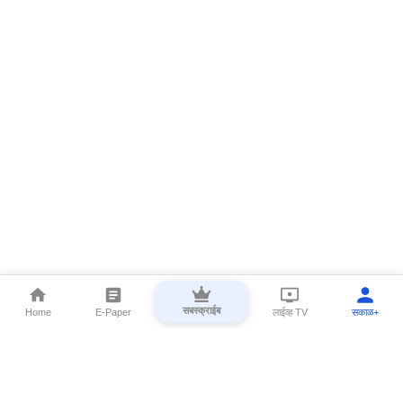
सबस्क्राईब
Home
E-Paper
लाईव्ह TV
सकाळ+