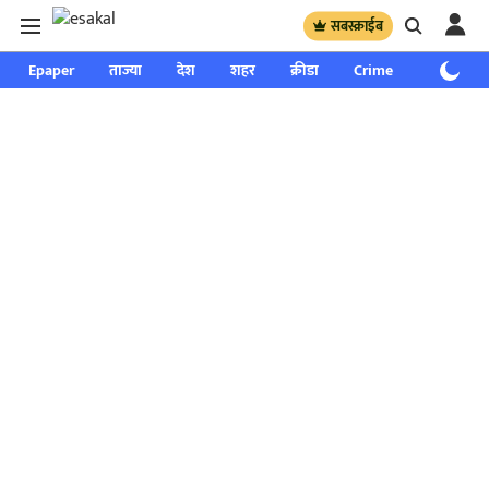
सबस्क्राईब
Epaper
ताज्या
देश
शहर
क्रीडा
Crime
साप्ताहिक