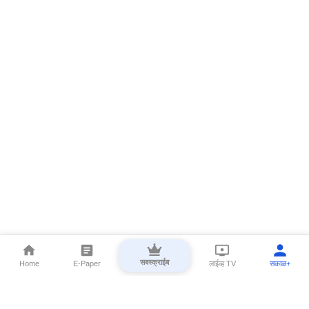
सबस्क्राईब
Home
E-Paper
लाईव्ह TV
सकाळ+