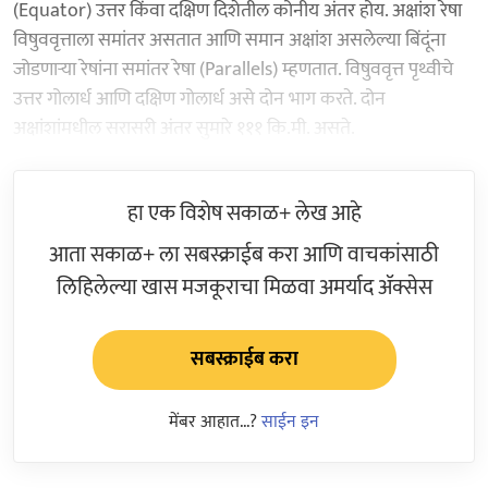
(Equator) उत्तर किंवा दक्षिण दिशेतील कोनीय अंतर होय. अक्षांश रेषा
विषुववृत्ताला समांतर असतात आणि समान अक्षांश असलेल्या बिंदूंना
जोडणाऱ्या रेषांना समांतर रेषा (Parallels) म्हणतात. विषुववृत्त पृथ्वीचे
उत्तर गोलार्ध आणि दक्षिण गोलार्ध असे दोन भाग करते. दोन
अक्षांशांमधील सरासरी अंतर सुमारे १११ कि.मी. असते.
हा एक विशेष सकाळ+ लेख आहे
आता सकाळ+ ला सबस्क्राईब करा आणि वाचकांसाठी
लिहिलेल्या खास मजकूराचा मिळवा अमर्याद ॲक्सेस
सबस्क्राईब करा
मेंबर आहात...?
साईन इन