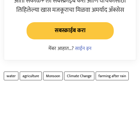
आता सकाळ+ ला सबस्क्राईब करा आणि वाचकांसाठी
लिहिलेल्या खास मजकूराचा मिळवा अमर्याद ॲक्सेस
सबस्क्राईब करा
मेंबर आहात...?
साईन इन
water
agriculture
Monsoon
Climate Change
farming after rain