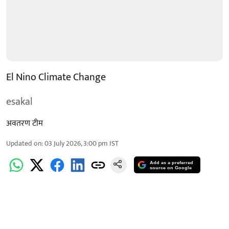
El Nino Climate Change
esakal
अवतरण टीम
Updated on
:
03 July 2026, 3:00 pm
IST
Add as a preferred
source on Google