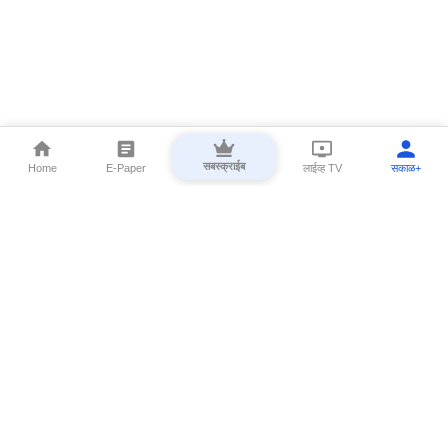
सबस्क्राईब
Home
E-Paper
लाईव्ह TV
सकाळ+
⌄
Marathi News
⌄
About Esakal