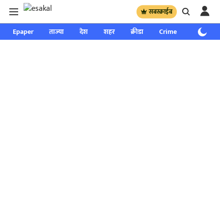
सबस्क्राईब
Epaper
ताज्या
देश
शहर
क्रीडा
Crime
साप्ताहिक