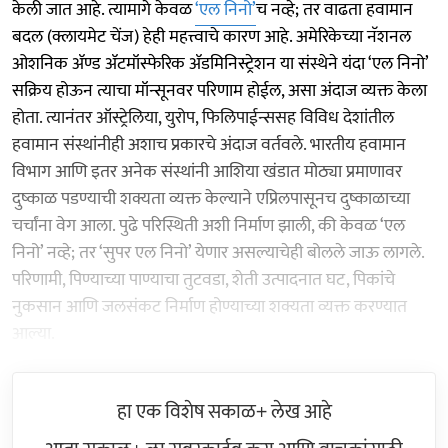
केली जात आहे. त्यामागे केवळ
‘एल निनो’
च नव्हे; तर वाढता हवामान
बदल (क्लायमेट चेंज) हेही महत्त्वाचे कारण आहे. अमेरिकेच्या नॅशनल
ओशनिक ॲण्ड ॲटमॉस्फेरिक ॲडमिनिस्ट्रेशन या संस्थेने यंदा ‘एल निनो’
सक्रिय होऊन त्याचा मॉन्सूनवर परिणाम होईल, असा अंदाज व्यक्त केला
होता. त्यानंतर ऑस्ट्रेलिया, युरोप, फिलिपाईन्ससह विविध देशांतील
हवामान संस्थांनीही अशाच प्रकारचे अंदाज वर्तवले. भारतीय हवामान
विभाग आणि इतर अनेक संस्थांनी आशिया खंडात मोठ्या प्रमाणावर
दुष्काळ पडण्याची शक्यता व्यक्त केल्याने एप्रिलपासूनच दुष्काळाच्या
चर्चांना वेग आला. पुढे परिस्थिती अशी निर्माण झाली, की केवळ ‘एल
निनो’ नव्हे; तर ‘सुपर एल निनो’ येणार असल्याचेही बोलले जाऊ लागले.
परिणामी, पिण्याच्या पाण्याचा तुटवडा, शेती उत्पादनात घट, पिकांचे
नुकसान आणि जलसंकट निर्माण होण्याच्या शक्यता व्यक्त करण्यात
आल्या.
हा एक विशेष सकाळ+ लेख आहे