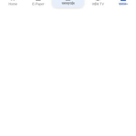
सबस्क्राईब
Home
E-Paper
लाईव्ह TV
सकाळ+
⌄
Marathi News
⌄
About Esakal
⌄
Digital Products
⌄
Sakal Programs
⌄
Print Products