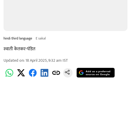
hindi third language
E sakal
स्वाती केतकर-पंडित
Updated on
:
18 April 2025, 9:32 am
IST
Add as a preferred
source on Google