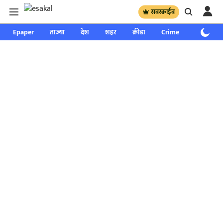
सबस्क्राईब
Epaper
ताज्या
देश
शहर
क्रीडा
Crime
साप्ताहिक