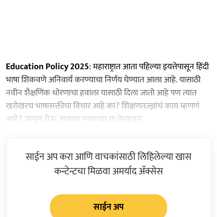
Education Policy 2025
: महाराष्ट्रात आता पहिल्या इयत्तेपासून हिंदी
भाषा शिकवणे अनिवार्य करण्याचा निर्णय घेण्यात आला आहे. यासाठी
नवीन शैक्षणिक धोरणाचा हवाला यासाठी दिला जातो आहे पण त्यात
खरोखरच भाषासक्तीचा विचार आहे का? शिक्षणतज्ज्ञांचं काय म्हणणं
आहे? जाणून घेऊ, सकाळ प्लसच्या या लेखातून.
साईन अप करा आणि वाचकांसाठी लिहिलेल्या खास
कन्टेन्टचा मिळवा अमर्याद ॲक्सेस
साईन अप