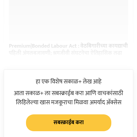
Premium|Bonded Labour Act : वेठबिगारीच्या कायद्याची
पहिली अंमलबजावणी; श्रमजीवी संघटनेचा ऐतिहासिक लढा
हा एक विशेष सकाळ+ लेख आहे
आता सकाळ+ ला सबस्क्राईब करा आणि वाचकांसाठी
लिहिलेल्या खास मजकूराचा मिळवा अमर्याद ॲक्सेस
सबस्क्राईब करा