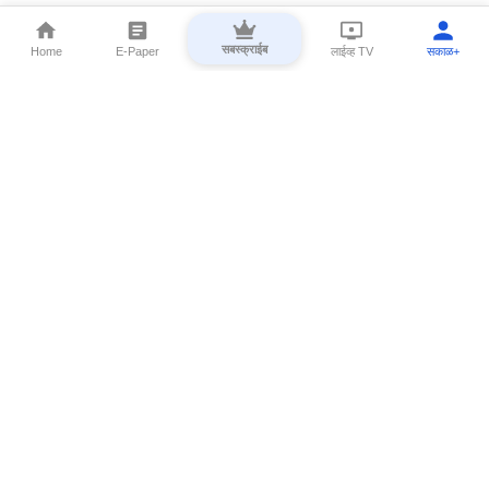
सबस्क्राईब
Home
E-Paper
लाईव्ह TV
सकाळ+
⌄
Marathi News
⌄
About Esakal
⌄
Digital Products
⌄
Sakal Programs
⌄
Print Products