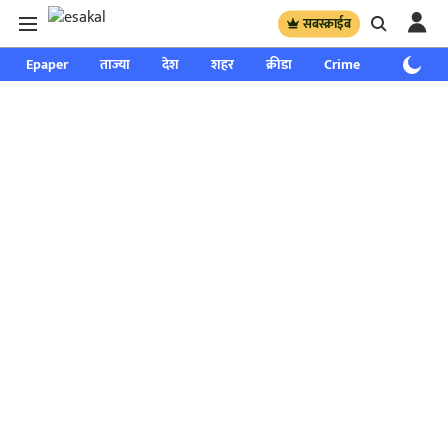
सबस्क्राईब
Epaper
ताज्या
देश
शहर
क्रीडा
Crime
साप्ताहिक