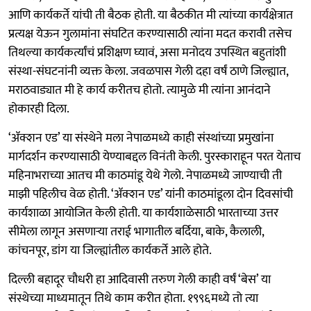
आणि कार्यकर्ते यांची ती बैठक होती. या बैठकीत मी त्यांच्या कार्यक्षेत्रात
प्रत्यक्ष येऊन गुलामांना संघटित करण्यासाठी त्यांना मदत करावी तसेच
तिथल्या कार्यकर्त्यांचं प्रशिक्षण घ्यावं, असा मनोदय उपस्थित बहुतांशी
संस्था-संघटनांनी व्यक्त केला. जवळपास गेली दहा वर्षं ठाणे जिल्ह्यात,
मराठवाड्यात मी हे कार्य करीतच होतो. त्यामुळे मी त्यांना आनंदाने
होकारही दिला.
‘ॲक्शन एड’ या संस्थेने मला नेपाळमध्ये काही संस्थांच्या प्रमुखांना
मार्गदर्शन करण्यासाठी येण्याबद्दल विनंती केली. पुरस्काराहून परत येताच
महिनाभराच्या आतच मी काठमांडू येथे गेलो. नेपाळमध्ये जाण्याची ती
माझी पहिलीच वेळ होती. ‘ॲक्शन एड’ यांनी काठमांडूला दोन दिवसांची
कार्यशाळा आयोजित केली होती. या कार्यशाळेसाठी भारताच्या उत्तर
सीमेला लागून असणाऱ्या तराई भागातील बर्दिया, बाके, कैलाली,
कांचनपूर, डांग या जिल्ह्यांतील कार्यकर्ते आले होते.
दिल्ली बहादूर चौधरी हा आदिवासी तरुण गेली काही वर्षं ‘बेस’ या
संस्थेच्या माध्यमातून तिथे काम करीत होता. १९९६मध्ये तो त्या