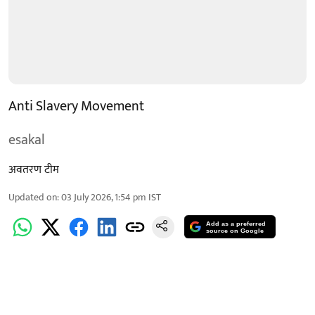
Anti Slavery Movement
esakal
अवतरण टीम
Updated on
:
03 July 2026, 1:54 pm
IST
Add as a preferred
source on Google