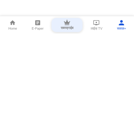
सबस्क्राईब
Home
E-Paper
लाईव्ह TV
सकाळ+
⌄
Marathi News
⌄
About Esakal
⌄
Digital Products
⌄
Sakal Programs