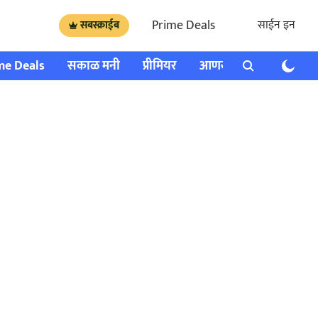
Prime Deals
साईन इन
सबस्क्राईब
me Deals
सकाळ मनी
प्रीमियर
आणखी
राशी भविष्य