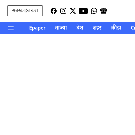
सबस्क्राईब करा
Epaper
ताज्या
देश
शहर
क्रीडा
C