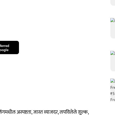
ferred
oogle
िंगमधील अस्पष्टता, जास्त व्याजदर, लपविलेले शुल्क,