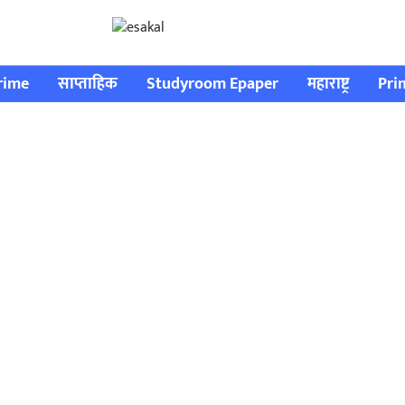
rime
साप्ताहिक
Studyroom Epaper
महाराष्ट्र
Pri