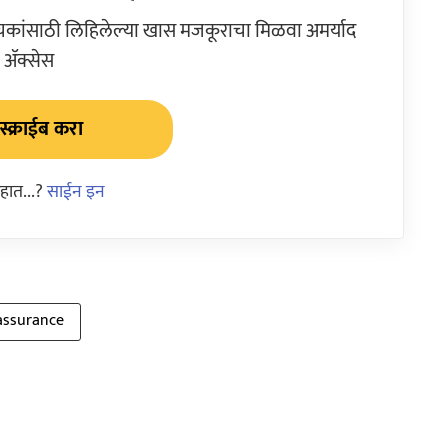
ांसाठी लिहिलेल्या खास मजकूराचा मिळवा अमर्याद
ॲक्सेस
्क्राईब करा
हात...?
साईन इन
assurance