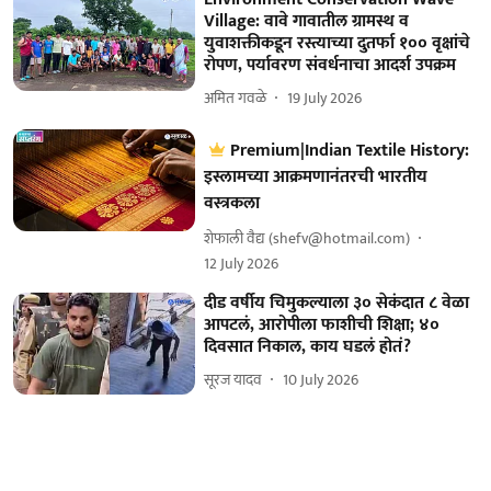
Village: वावे गावातील ग्रामस्थ व
युवाशक्तीकडून रस्त्याच्या दुतर्फा १०० वृक्षांचे
रोपण, पर्यावरण संवर्धनाचा आदर्श उपक्रम
अमित गवळे
19 July 2026
Premium|Indian Textile History:
इस्लामच्या आक्रमणानंतरची भारतीय
वस्त्रकला
शेफाली वैद्य (shefv@hotmail.com)
12 July 2026
दीड वर्षीय चिमुकल्याला ३० सेकंदात ८ वेळा
आपटलं, आरोपीला फाशीची शिक्षा; ४०
दिवसात निकाल, काय घडलं होतं?
सूरज यादव
10 July 2026