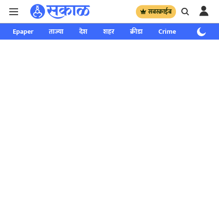
सबस्क्राईब
Epaper
ताज्या
देश
शहर
क्रीडा
Crime
साप्ताहिक