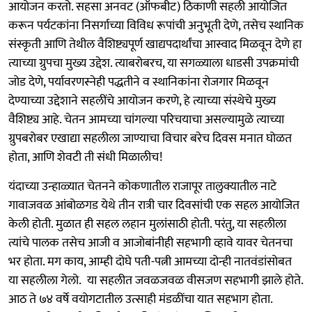
आयोजन करतो. सहसा अनवट (ऑफबीट) ठिकाणी सहली आयोजित
करून पर्यटकांना निसर्गाच्या विविध रूपांची अनुभूती देणे, तसेच स्थानिक
संस्कृती आणि तेथील वैशिष्ट्यपूर्ण खाद्यपदार्थांचा आस्वाद मिळवून देणे हा
त्याच्या ग्रुपचा मुख्य उद्देश. त्याबरोबरच, या सगळ्याला धाडसी उपक्रमांची
जोड देणे, पर्यावरणस्नेही पद्धतीने व स्थानिकांना रोजगार मिळवून
देण्याच्या उद्देशाने सहलींचे आयोजन करणे, हे त्याच्या संस्थेचे मुख्य
वैशिष्ट्य आहे. चेतन आमच्या चांगल्या परिचयाचा असल्यामुळे त्याच्या
ग्रुपबरोबर एखाद्या सहलीला जाण्याचा विचार बरेच दिवस मनात घोळत
होता, आणि शेवटी ती संधी मिळालीच!
यंदाच्या उन्हाळ्यात चेतनने कोकणातील राजापूर तालुक्यातील नाटे
गावाजवळ आंबोळगड येथे तीन रात्री चार दिवसांची एक सहल आयोजित
केली होती. मुळात ही सहल लहान मुलांसाठी होती. परंतु, या सहलीला
त्यांचे पालक तसेच आजी व आजोबांनीही सहभागी व्हावे यावर चेतनचा
भर होता. मग काय, आम्ही दोघे पती-पत्नी आमच्या दोन्ही नातवंडांसोबत
या सहलीला गेलो. या सहलीत जवळजवळ वीसजण सहभागी झाले होते.
आठ ते ७४ वर्षे वयोगटातील उत्साही मंडळींचा यात सहभाग होता.