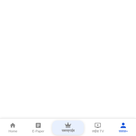
सबस्क्राईब
Home
E-Paper
लाईव्ह TV
सकाळ+