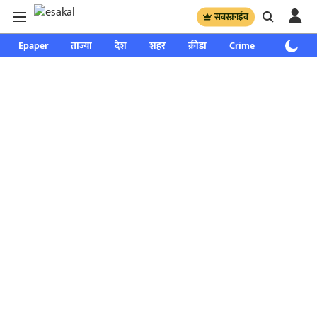
सबस्क्राईब
Epaper
ताज्या
देश
शहर
क्रीडा
Crime
साप्ताहिक