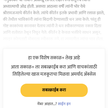
अध्यात्माची ओढ होती. अवघ्या आठव्या वर्षी त्यांनी भोर येथे
श्रीरामजन्माचे कीर्तन केले. त्यांचे कीर्तन इतके प्रभावी आणि रसाळ झाले,
की तेथील भाविकांनी त्यांना बिदागी देण्यासाठी धन जमा केले. परंतु ही
गोष्ट काकांच्या कानावर येताच त्यांनी ते धन स्वीकारण्यास नकार दिला
आणि रातोरात तेथून निघून गेले. कीर्तन हे केवळ भक्तीचे साधन असून,
त्यातून कोणताही मोबदला स्वीकारू नये, हा त्यामागील त्यांचा भाव होता.
हा एक विशेष सकाळ+ लेख आहे
आता सकाळ+ ला सबस्क्राईब करा आणि वाचकांसाठी
लिहिलेल्या खास मजकूराचा मिळवा अमर्याद ॲक्सेस
सबस्क्राईब करा
मेंबर आहात...?
साईन इन