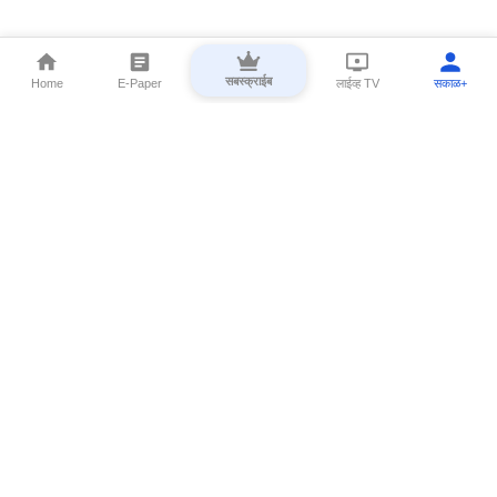
सबस्क्राईब
Home
E-Paper
लाईव्ह TV
सकाळ+
⌄
Marathi News
⌄
About Esakal
⌄
Digital Products
⌄
Sakal Programs