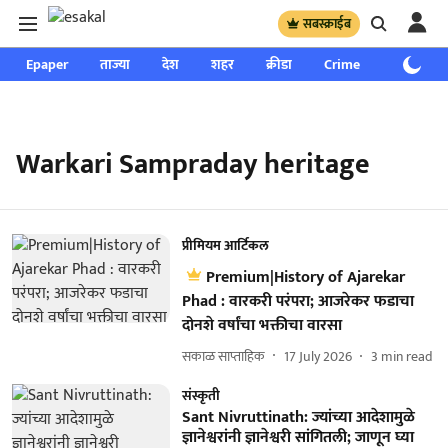
सबस्क्राईब
Epaper
ताज्या
देश
शहर
क्रीडा
Crime
साप्ताहिक
Warkari Sampraday heritage
प्रीमियम आर्टिकल
Premium|History of Ajarekar
Phad : वारकरी परंपरा; आजरेकर फडाचा
दोनशे वर्षांचा भक्तीचा वारसा
सकाळ साप्ताहिक
17 July 2026
3
min read
संस्कृती
Sant Nivruttinath: ज्यांच्या आदेशामुळे
ज्ञानेश्वरांनी ज्ञानेश्वरी सांगितली; जाणून घ्या