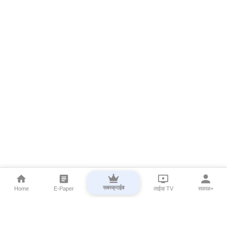
सबस्क्राईब
Home
E-Paper
लाईव्ह TV
सकाळ+