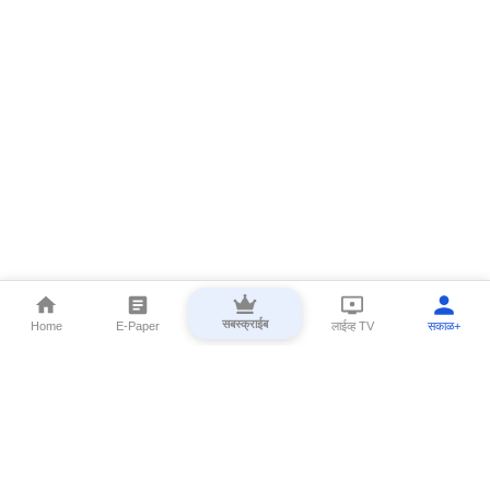
सबस्क्राईब
Home
E-Paper
लाईव्ह TV
सकाळ+