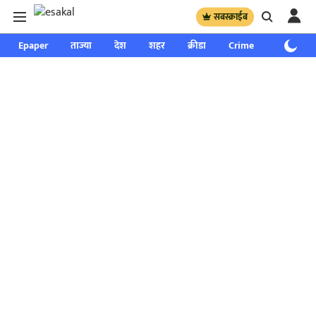
सबस्क्राईब
Epaper
ताज्या
देश
शहर
क्रीडा
Crime
साप्ताहिक