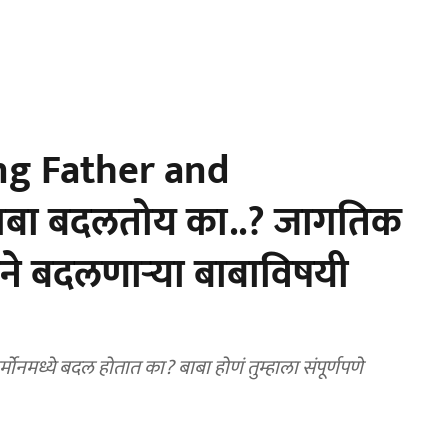
g Father and
बाबा बदलतोय का..? जागतिक
ाने बदलणाऱ्या बाबाविषयी
मोनमध्ये बदल होतात का? बाबा होणं तुम्हाला संपूर्णपणे