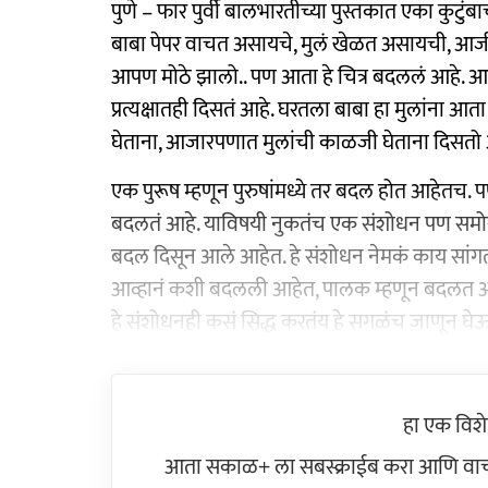
पुणे – फार पुर्वी बालभारतीच्या पुस्तकात एका कुटुं
बाबा पेपर वाचत असायचे, मुलं खेळत असायची, आजी भ
आपण मोठे झालो.. पण आता हे चित्र बदललं आहे. आ
प्रत्यक्षातही दिसतं आहे. घरतला बाबा हा मुलांना 
घेताना, आजारपणात मुलांची काळजी घेताना दिसतो 
एक पुरूष म्हणून पुरुषांमध्ये तर बदल होत आहेतच. पण त
बदलतं आहे. याविषयी नुकतंच एक संशोधन पण समोर आ
बदल दिसून आले आहेत. हे संशोधन नेमकं काय सांगत
आव्हानं कशी बदलली आहेत, पालक म्हणून बदलत अ
हे संशोधनही कसं सिद्ध करतंय हे सगळंच जाणून घेऊय
हा एक विश
आता सकाळ+ ला सबस्क्राईब करा आणि वाचक