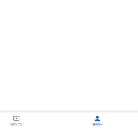
लाईव्ह TV
सकाळ+