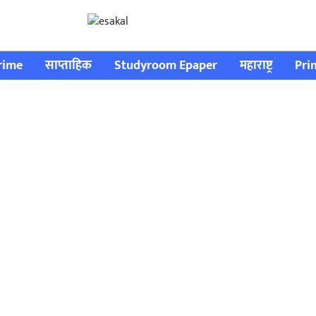
rime
साप्ताहिक
Studyroom Epaper
महाराष्ट्र
Pri