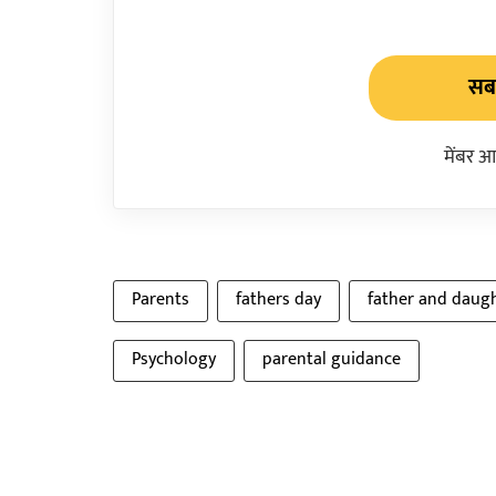
सबस
मेंबर आ
Parents
fathers day
father and daug
Psychology
parental guidance