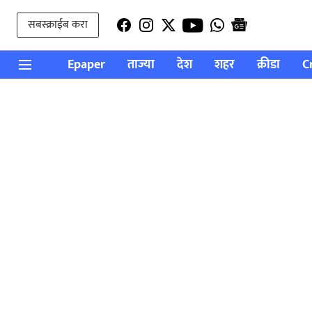
सबस्क्राईब करा
Epaper
ताज्या
देश
शहर
क्रीडा
C