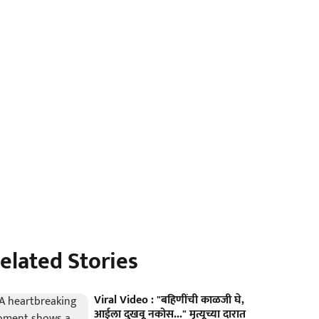
elated Stories
Viral Video : "बहि‍णींची काळजी घे,
आईला दुखवू नकोस..." मृत्यूच्या दारात