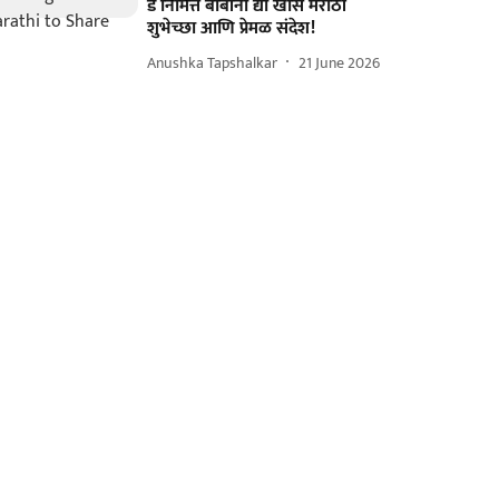
डे निमित्त बाबांना द्या खास मराठी
शुभेच्छा आणि प्रेमळ संदेश!
Anushka Tapshalkar
21 June 2026