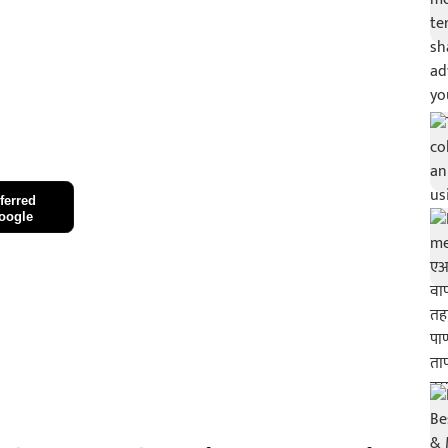
ferred
oogle