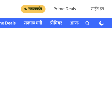
Prime Deals
साईन इन
सबस्क्राईब
me Deals
सकाळ मनी
प्रीमियर
आणखी
राशी भविष्य