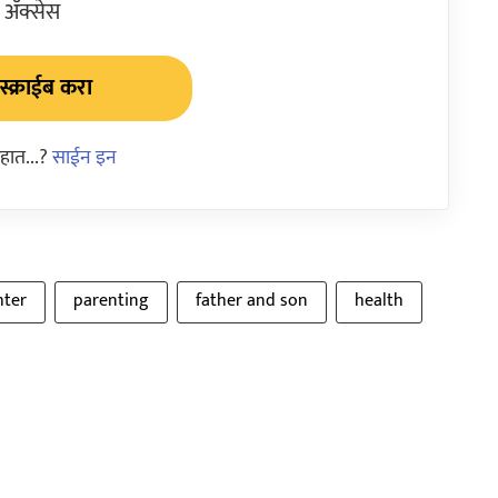
ॲक्सेस
्क्राईब करा
हात...?
साईन इन
hter
parenting
father and son
health