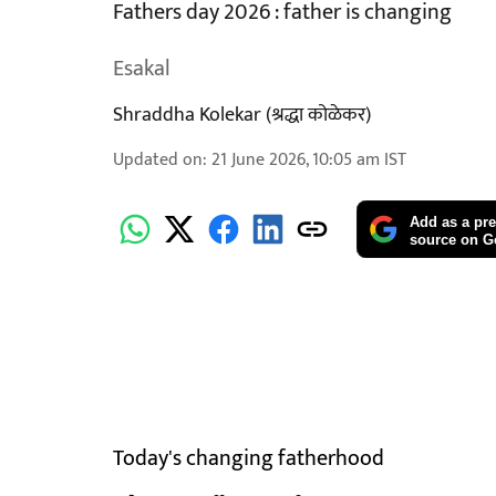
Fathers day 2026 : father is changing
Esakal
Shraddha Kolekar (श्रद्धा कोळेकर)
Updated on
:
21 June 2026, 10:05 am
IST
Add as a pre
source on G
Today's changing fatherhood