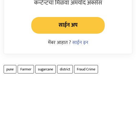
कन्टेन्टचा मिळवा अमर्याद ॲक्सेस
साईन अप
मेंबर आहात ?
साईन इन
pune
Farmer
sugarcane
district
Fraud Crime