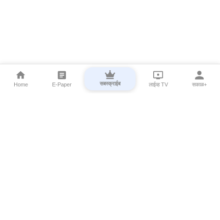
सबस्क्राईब
Home
E-Paper
लाईव्ह TV
सकाळ+
⌄
Marathi News
⌄
About Esakal