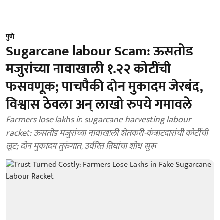
पुणे
Sugarcane labour Scam: ऊसतोड
मजुरांच्या नावाखाली १.२२ कोटींची
फसवणूक; पाचपैकी दोन मुकादम जेरबंद,
विश्वास ठेवला अन् लाखो रुपये गमावले
Farmers lose lakhs in sugarcane harvesting labour
racket: ऊसतोड मजुरांच्या नावाखाली शेतकरी-कंत्राटदारांची कोटींची
लूट; दोन मुकादम तुरुंगात, उर्वरित तिघांचा शोध सुरू