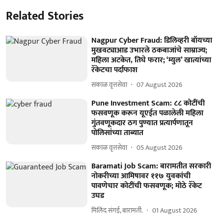
Related Stories
Nagpur Cyber Fraud: डिलिव्हरी बॉयच्या
मुखवट्याआड उभारले ठकबाजांचे साम्राज्य;
महिला अटकेत, तिघे फरार; ‘म्युल’ खात्यांच्या
रॅकेटचा पर्दाफाश
सकाळ वृत्तसेवा
07 August 2026
Pune Investment Scam: ८८ कोटींची
फसवणूक करून यूएईत पळालेली महिला
गुंतवणूकदार ठग पुण्यात प्रत्यार्पणातून
पोलिसांच्या ताब्यात
सकाळ वृत्तसेवा
05 August 2026
Baramati Job Scam: बारामतीत सरकारी
नोकरीच्या आमिषावर ११७ युवकांची
पावणेचार कोटींची फसवणूक; मोठे रॅकेट
उघड
मिलिंद संगई, बारामती.
01 August 2026