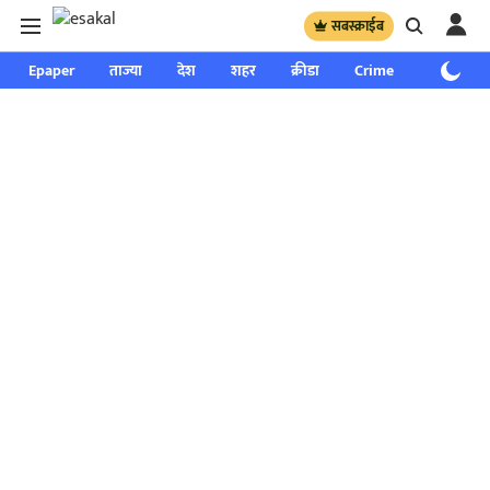
सबस्क्राईब
Epaper
ताज्या
देश
शहर
क्रीडा
Crime
साप्ताहिक