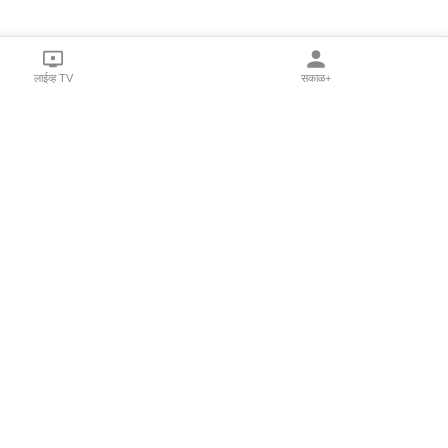
लाईव्ह TV
सकाळ+
l Programs
Print Products
Sakal Saptahik
hka
Family Doctor