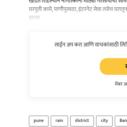
खंडित राहिल्याने नागरिकांना मोठ्या गैरसोयीचा सा
घरगुती कामे, पाणीपुरवठा, इंटरनेट सेवा तसेच घरा
झाला.
साईन अप करा आणि वाचकांसाठी लिहिल
मेंबर 
pune
rain
district
city
Ban