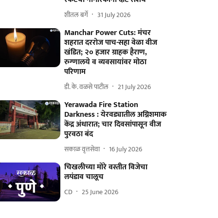
शीतल बर्गे
31 July 2026
Manchar Power Cuts: मंचर
शहरात दररोज पाच-सहा वेळा वीज
खंडित; २० हजार ग्राहक हैराण,
रुग्णालये व व्यवसायांवर मोठा
परिणाम
डी. के. वळसे पाटील
21 July 2026
Yerawada Fire Station
Darkness : येरवड्यातील अग्निशमाक
केंद्र अंधारात; चार दिवसांपासून वीज
पुरवठा बंद
सकाळ वृत्तसेवा
16 July 2026
चिखलीच्या मोरे वस्तीत विजेचा
लपंडाव चालूच
CD
25 June 2026