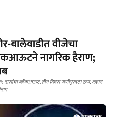
र-बालेवाडीत वीजेचा
लॅकआऊटने नागरिक हैराण;
यब
तासांचा ब्लॅकआऊट, तीन दिवस पाणीपुरवठा ठप्प; लहान
संताप