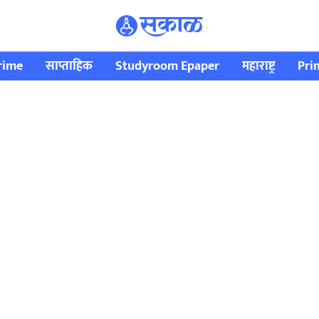
rime
साप्ताहिक
Studyroom Epaper
महाराष्ट्र
Pri