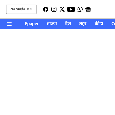
सबस्क्राईब करा
Epaper
ताज्या
देश
शहर
क्रीडा
C