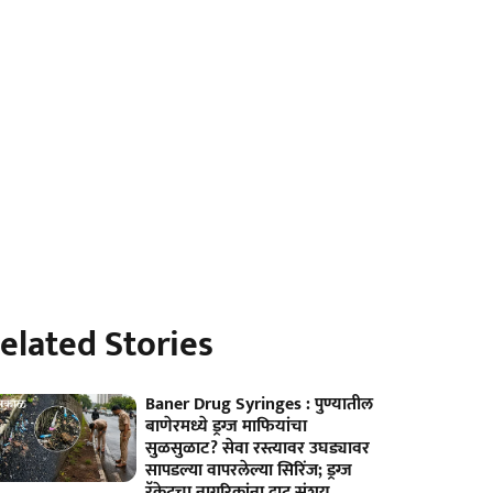
elated Stories
Baner Drug Syringes : पुण्यातील
बाणेरमध्ये ड्रग्ज माफियांचा
सुळसुळाट? सेवा रस्त्यावर उघड्यावर
सापडल्या वापरलेल्या सिरिंज; ड्रग्ज
रॅकेटचा नागरिकांना दाट संशय