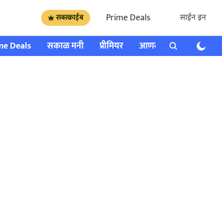
Prime Deals
साईन इन
सबस्क्राईब
me Deals
सकाळ मनी
प्रीमियर
आणखी
राशी भविष्य