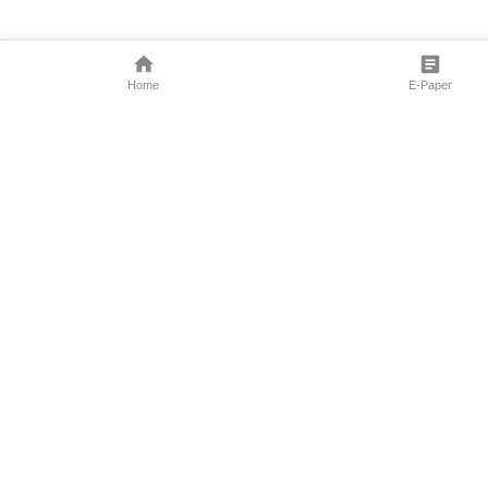
Home
E-Paper
Follow Us
Marathi News
Maharashtra N
Entertainment 