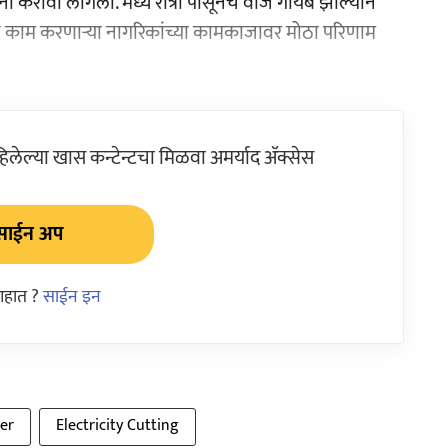
मना करावा लागला. मध्य रात्री पासूनच वीज गायब झाल्याने
तून काम करणाऱ्या नागरिकांच्या कामकाजावर मोठा परिणाम
ेल्या खास कन्टेन्टचा मिळवा अमर्याद ॲक्सेस
साईन अप
आहात ?
साईन इन
er
Electricity Cutting