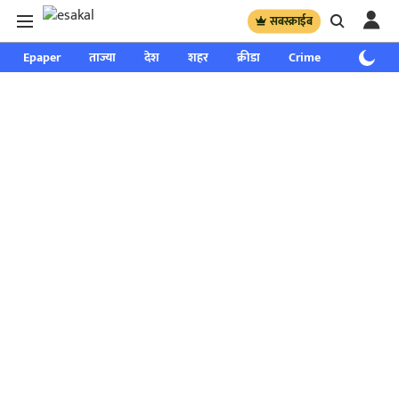
सबस्क्राईब
Epaper
ताज्या
देश
शहर
क्रीडा
Crime
साप्ताहिक