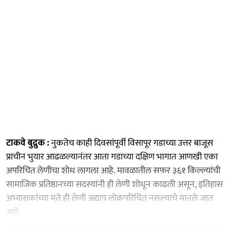
टाकवे बुद्रुक :
नुकतेच काही दिवसांपूर्वी विसापूर गडाच्या उत्तर बाजूस
प्राचीन भुयार आढळल्यानंतर आता गडाच्या दक्षिण भागात आणखी एका
अपरिचित लेणीचा शोध लागला आहे. मावळातील सफर ३६१ किल्ल्यांची
सामाजिक प्रतिष्ठानच्या सदस्यांनी ही लेणी शोधून काढली असून, इतिहास
अभ्यासकांच्या मते ही लेणी अद्याप लोकपरिचित नसल्याचे मानले जात
आहे.