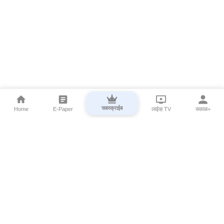
सबस्क्राईब
Home
E-Paper
लाईव्ह TV
सकाळ+
⌄
Marathi News