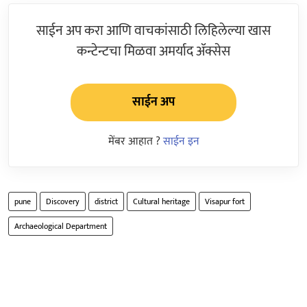
साईन अप करा आणि वाचकांसाठी लिहिलेल्या खास
कन्टेन्टचा मिळवा अमर्याद ॲक्सेस
साईन अप
मेंबर आहात ?
साईन इन
pune
Discovery
district
Cultural heritage
Visapur fort
Archaeological Department