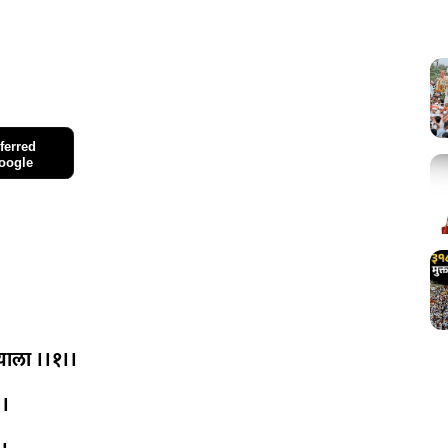
ferred
oogle
याला ।।१।।
।।