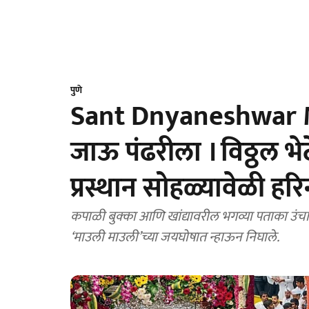
पुणे
Sant Dnyaneshwar M
जाऊ पंढरीला । विठ्ठल 
प्रस्थान सोहळ्यावेळी हर
कपाळी बुक्का आणि खांद्यावरील भगव्या पताका उंचाव
‘माउली माउली’च्या जयघोषात न्हाऊन निघाले.