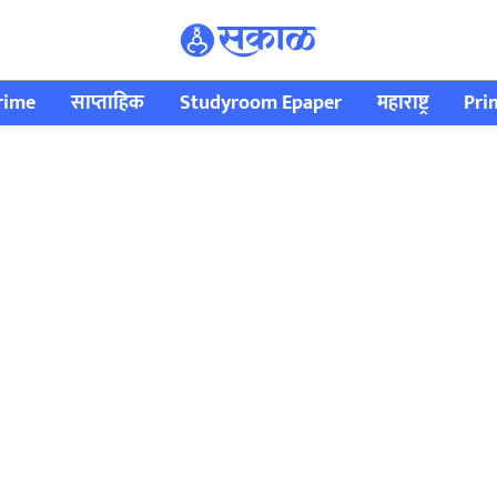
rime
साप्ताहिक
Studyroom Epaper
महाराष्ट्र
Pri