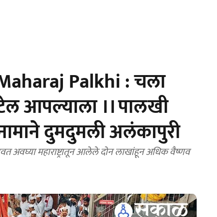
aharaj Palkhi : चला
भेटेल आपल्याला ।। पालखी
िनामाने दुमदुमली अलंकापुरी
त अवघ्या महाराष्ट्रातून आलेले दोन लाखांहून अधिक वैष्णव