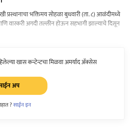
।।
ालखी प्रस्थानाचा भक्तिमय सोहळा बुधवारी (ता. ८) आळंदीमध्ये
आणि वारकरी अगदी तल्लीन होऊन सहभागी झाल्याचे दिसून
ेल्या खास कन्टेन्टचा मिळवा अमर्याद ॲक्सेस
साईन अप
आहात ?
साईन इन