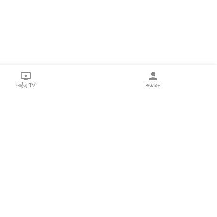
लाईव्ह TV
सकाळ+