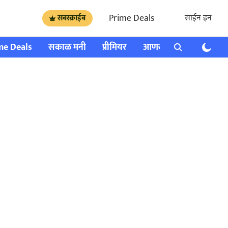
Prime Deals
साईन इन
सबस्क्राईब
me Deals
सकाळ मनी
प्रीमियर
आणखी
राशी भविष्य