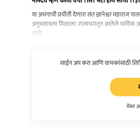
नामदेव म्हणे काया वेचा । तरी भेटी होय साचा ।।३
या अभंगाची प्रचीती देणारा संत ज्ञानेश्वर महाराज प
अनुभवायला मिळाला. राज्यभरातून आलेले भाविक 
आले.
साईन अप करा आणि वाचकांसाठी लिहिल
मेंबर 