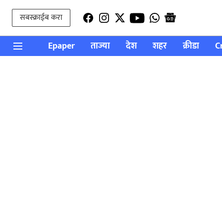
सबस्क्राईब करा
Epaper
ताज्या
देश
शहर
क्रीडा
C