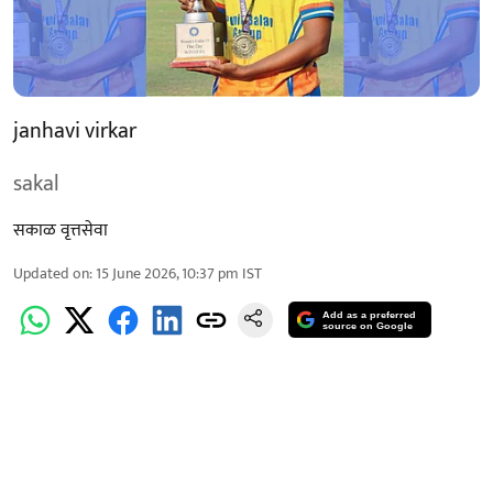
janhavi virkar
sakal
सकाळ वृत्तसेवा
Updated on
:
15 June 2026, 10:37 pm
IST
Add as a preferred
source on Google