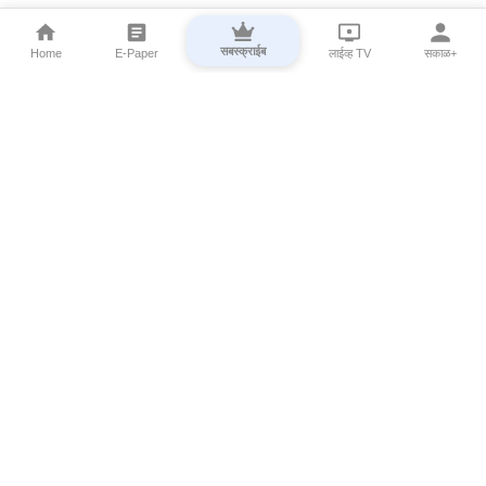
सबस्क्राईब
Home
E-Paper
लाईव्ह TV
सकाळ+
⌄
Marathi News
⌄
About Esakal
⌄
Digital Products
⌄
Sakal Programs