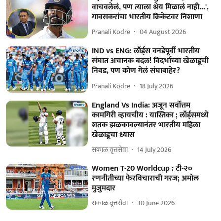
वाचवलेलं, पण त्याला श्रेय मिळालं नाही...',
गावसकरांचा भारतीय क्रिकेटवर निशाणा
Pranali Kodre
04 August 2026
IND vs ENG: लॉर्ड्स वनडेपूर्वी भारतीय
संघात अचानक बदल! विदर्भाच्या खेळाडूची
निवड, पण कोण गेलं संघाबाहेर?
Pranali Kodre
18 July 2026
England Vs India: अजून सर्वोत्तम
कामगिरी व्हायचीय : यास्तिका ; लॉर्ड्‌समध्ये
शतक झळकावल्यानंतर भारतीय महिला
खेळाडूचा ध्यास
सकाळ वृत्तसेवा
14 July 2026
Women T-20 Worldcup : टी-२०
रणनीतीच्या फेरविचाराची गरज; अमोल
मुजुमदार
सकाळ वृत्तसेवा
30 June 2026