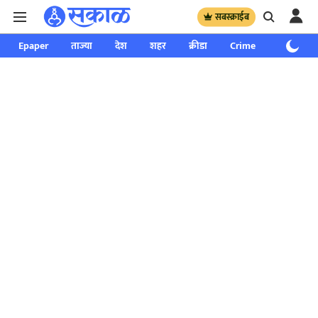
सबस्क्राईब
Epaper
ताज्या
देश
शहर
क्रीडा
Crime
साप्ताहिक