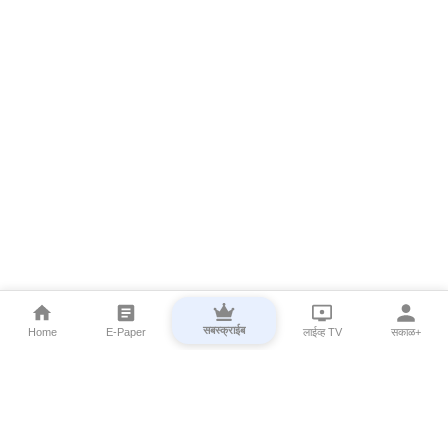
सबस्क्राईब
Home
E-Paper
लाईव्ह TV
सकाळ+