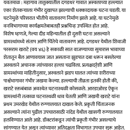
यवतमाळ : महागाव तालुक्यातील दगडथर गावात अस्वलाच्या हल्ल्यात
एका शेतकऱ्याला गंभीर दुखापत झाल्याची धक्कादायक घटना घडली. या
घटनेमुळे परिसरात भीतीचे वातावरण निर्माण झाले आहे. या घटनेमुळे
वनविभागाच्या कार्यक्षमतेबाबतही प्रश्नचिन्ह उपस्थित होत आहे.
विशेष म्हणजे, गेल्या दीड महिन्यातील ही दुसरी घटना असल्याने
ग्रामस्थांमध्ये संताप आणि चिंतेचे वातावरण आहे. दगडथर येथील शिवाजी
परसराम खराटे (वय ४६) हे सकाळी सात वाजण्याच्या सुमारास भावाच्या
शेतातून बैल आणावयास जात असताना झुडपात दबा धरून बसलेल्या
अस्वलाने अचानक त्यांच्यावर हल्ला चढविला. प्रत्यक्षदर्र्शी आणि
ग्रामस्थांच्या माहितीनुसार, अस्वलाने झडप घालत त्यांच्या शरीराच्या
पार्श्वभागावर गंभीर जखमा केल्या. हल्ल्याची तीव्रता इतकी होती की,
खराटे रक्तबंबाळ अवस्थेत घटनास्थळी कोसळले. आरडाओरड ऐकून
ग्रामस्थांनी तत्काळ घटनास्थळी धाव घेतली आणि जखमी खराटे यांना
प्रथम उमरखेड येथील रुग्णालयात दाखल केले. प्रकृती चिंताजनक
असल्याने त्यांना पुढील उपचारासाठी नांदेड येथील खासगी रुग्णालयात
हलविण्यात आले आहे. डॉक्टरांकडून त्यांची प्रकृती गंभीर असल्याचे
सांगण्यात येत असून त्यांच्यावर अतिदक्षता विभागात उपचार सुरू आहेत.