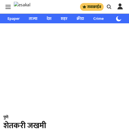
सबस्क्राईब
Epaper
ताज्या
देश
शहर
क्रीडा
Crime
साप्ताहिक
पुणे
शेतकरी जखमी