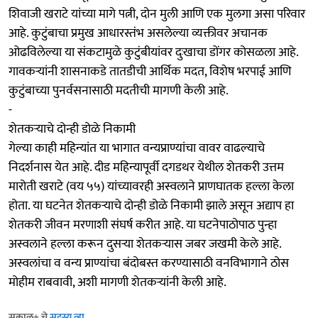
शिवाजी खराटे यांच्या मागे पत्नी, दोन मुली आणि एक मुलगा असा परिवार
आहे. कुटुंबाचा प्रमुख आधारस्तंभ असलेल्या व्यक्तीवर अचानक
ओढविलेल्या या संकटामुळे कुटुंबीयांवर दुःखाचा डोंगर कोसळला आहे.
गावकऱ्यांनी शासनाकडे तातडीची आर्थिक मदत, विशेष भरपाई आणि
कुटुंबाच्या पुनर्वसनासाठी मदतीची मागणी केली आहे.
-
शेतकऱ्याचे दोन्ही डोळे निकामी
गेल्या काही महिन्यांत या भागात वन्यप्राण्यांचा वावर वाढल्याचे
निदर्शनास येत आहे. दीड महिन्यापूर्वी दगडथर येथील शेतकरी उत्तम
मारोती खराटे (वय ५५) यांच्यावरही अस्वलाने प्राणघातक हल्ला केला
होता. या घटनेत शेतकऱ्याचे दोन्ही डोळे निकामी झाले असून अद्याप हा
शेतकरी जीवन मरणाशी संघर्ष करीत आहे. या घटनेपाठोपाठ पुन्हा
अस्वलाने हल्ला करून दुसऱ्या शेतकऱ्यास जबर जखमी केले आहे.
अस्वलांचा व वन्य प्राण्यांचा बंदोबस्त करण्यासाठी वनविभागाने ठोस
मोहीम राबवावी, अशी मागणी शेतकऱ्यांनी केली आहे.
सकाळ+ चे
सदस्य व्हा