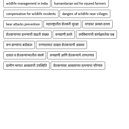
wildlife management in India
humanitarian aid for injured farmers
compensation for wildlife incidents
dangers of wildlife near villages
bear attacks prevention
महाराष्ट्रातील शेतकरी सुरक्षा
दगडथर अस्वल हल्ला
शेतकऱ्यांच्या हल्ल्याची वाढती संख्या
वन्यप्राणी हल्ले
वनविभागाची कार्यक्षमतेवर प्रश्न
वन्य प्राण्यांचा बंदोबस्त
रुग्णालयात दाखल शेतकऱ्याची अवस्था
दलाल व शेतकऱ्यांच्यातील संघर्ष
वन्यप्राणी आणि शेतकऱ्यांचे ताणतणाव
ग्रामीण भागात अस्वलांची उपस्थिति
शेतकऱ्यांवर अस्वलांच्या हल्ल्याचा परिणाम