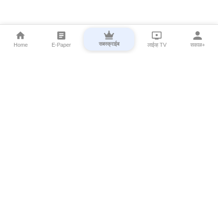
सबस्क्राईब
Home
E-Paper
लाईव्ह TV
सकाळ+
⌄
Marathi News
⌄
About Esakal
⌄
Digital Products
⌄
Sakal Programs