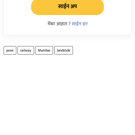
साईन अप
मेंबर आहात ?
साईन इन
pune
railway
Mumbai
landslide