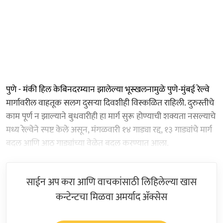
पुणे - मंकी हिल केबिनदरम्यान झालेल्या भूस्खलनामुळे पुणे-मुंबई रेल्वे
मार्गावरील वाहतूक सलग दुसऱ्या दिवशीही विस्कळित राहिली. दुरुस्तीचे
काम पूर्ण न झाल्याने बुधवारीही हा मार्ग सुरू होण्याची शक्यता नसल्याचे
मध्य रेल्वेने स्पष्ट केले असून, मंगळवारी १४ गाड्या रद्द, १३ गाड्यांचे मार्ग
बदल आणि आठ गाड्यांच्या वेळेत बदल करण्यात आला.
साईन अप करा आणि वाचकांसाठी लिहिलेल्या खास
कन्टेन्टचा मिळवा अमर्याद ॲक्सेस