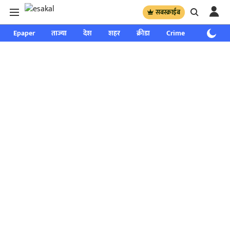
सबस्क्राईब
Epaper
ताज्या
देश
शहर
क्रीडा
Crime
साप्ताहिक