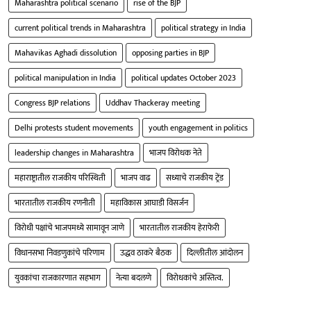
Maharashtra political scenario
rise of the BJP
current political trends in Maharashtra
political strategy in India
Mahavikas Aghadi dissolution
opposing parties in BJP
political manipulation in India
political updates October 2023
Congress BJP relations
Uddhav Thackeray meeting
Delhi protests student movements
youth engagement in politics
leadership changes in Maharashtra
भाजप विरोधक नेते
महाराष्ट्रातील राजकीय परिस्थिती
भाजप वाढ
सध्याचे राजकीय ट्रेंड
भारतातील राजकीय रणनीती
महाविकास आघाडी विसर्जन
विरोधी पक्षांचे भाजपमध्ये सामावून जाणे
भारतातील राजकीय हेराफेरी
विधानसभा निवडणुकांचे परिणाम
उद्धव ठाकरे बैठक
दिल्लीतील आंदोलन
युवकांचा राजकारणात सहभाग
नेत्या बदलणे
विरोधकांचे अस्तित्व.