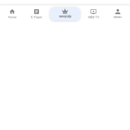
सबस्क्राईब
Home
E-Paper
लाईव्ह TV
सकाळ+
⌄
Marathi News
⌄
About Esakal
⌄
Digital Products
⌄
Sakal Programs