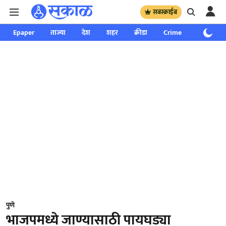
सबस्क्राईब
Epaper
ताज्या
देश
शहर
क्रीडा
Crime
साप्ताहिक
पुणे
भाजपमध्ये जाण्यासाठी पायघड्या