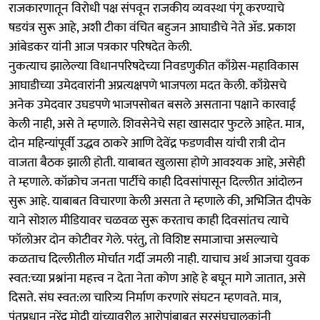
राजकारणातून विरोधी पक्ष संपवून राजकीय व्यवस्था पंगू करण्याचे
षडयंत्र सुरू आहे, अशी टीका वंचित बहुजन आघाडीचे नेते अ‍ॅड. प्रकाश
आंबेडकर यांनी आज पत्रकार परिषदेत केली.
नुकत्याच झालेल्या विधानपरिषदेच्या निवडणुकीत काँग्रेस-महाविकास
आघाडीच्या उमेदवारांनी अप्रत्यक्षपणे भाजपला मदत केली. काँग्रेसचे
अनेक उमेदवार उघडपणे भाजपसोबत बसले असताना पक्षाने कारवाई
केली नाही, असे ते म्हणाले. शिवसेनेचे सहा खासदार फुटले आहेत. मात्र,
दोन महिन्यांपूर्वी उद्धव ठाकरे आणि देवेंद्र फडणवीस यांची रात्री दोन
वाजता बैठक झाली होती. याबाबत खुलासा होणे आवश्यक आहे, असेही
ते म्हणाले. कॉक्रोच जनता पार्टीचे काही दिवसांपासून दिल्लीत आंदोलन
सुरू आहे. याबाबत विचारणा केली असता ते म्हणाले की, अभिजित दीपके
याने सोशल मीडियावर चळवळ सुरू करताच काही दिवसांतच त्याचे
फॉलोअर दोन कोटीवर गेले. परंतु, तो विशिष्ट समाजाचा असल्याचे
कळताच दिल्लीतील मोर्चात गर्दी जमली नाही. याचाच अर्थ आजचा युवक
स्वत:च्या प्रश्नांना महत्त्व न देता नेता कोण आहे हे बघून मागे जातात, असे
दिसते. संघ स्वत:ला चारित्र्य निर्माण करणारे संघटन म्हणवते. मात्र,
पंतप्रधान नरेंद्र मोदी यांच्यावरील आरोपांबाबत सरसंघचालकांनी