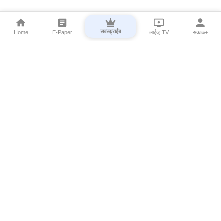
सबस्क्राईब
Home
E-Paper
लाईव्ह TV
सकाळ+
⌄
Marathi News
⌄
About Esakal
⌄
Digital Products