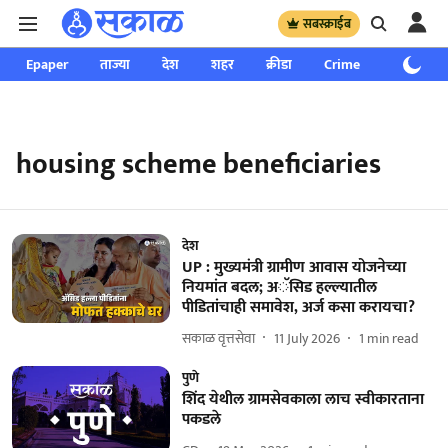
सबस्क्राईब
Epaper
ताज्या
देश
शहर
क्रीडा
Crime
साप्ताहिक
housing scheme beneficiaries
देश
UP : मुख्यमंत्री ग्रामीण आवास योजनेच्या
नियमांत बदल; अॅसिड हल्ल्यातील
पीडितांचाही समावेश, अर्ज कसा करायचा?
सकाळ वृत्तसेवा
11 July 2026
1
min read
पुणे
शिंद येथील ग्रामसेवकाला लाच स्वीकारताना
पकडले