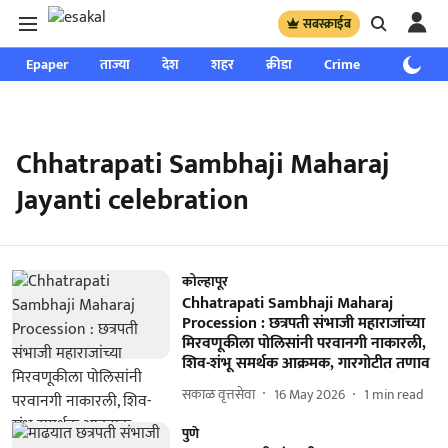
सबस्क्राईब
Epaper
ताज्या
देश
शहर
क्रीडा
Crime
साप्ताहिक
Chhatrapati Sambhaji Maharaj
Jayanti celebration
कोल्हापूर
Chhatrapati Sambhaji Maharaj
Procession : छत्रपती संभाजी महाराजांच्या
मिरवणूकीला पोलिसांनी परवानगी नाकारली,
शिव-शंभू समर्थक आक्रमक, गारगोटीत तणाव
सकाळ वृत्तसेवा
16 May 2026
1
min read
पुणे