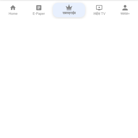
सबस्क्राईब
Home
E-Paper
लाईव्ह TV
सकाळ+
⌄
Marathi News
⌄
About Esakal
⌄
Digital Products
⌄
Sakal Programs