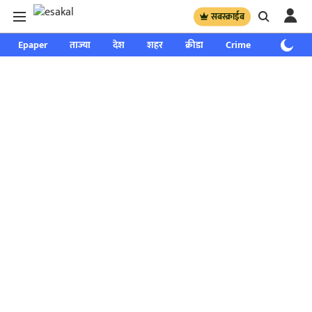
सबस्क्राईब
Epaper
ताज्या
देश
शहर
क्रीडा
Crime
साप्ताहिक