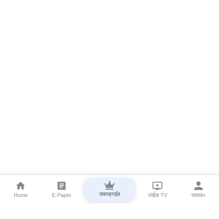
सबस्क्राईब
Home
E-Paper
लाईव्ह TV
सकाळ+