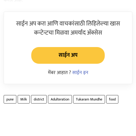
साईन अप करा आणि वाचकांसाठी लिहिलेल्या खास
कन्टेन्टचा मिळवा अमर्याद ॲक्सेस
साईन अप
मेंबर आहात ?
साईन इन
pune
Milk
district
Adulteration
Tukaram Mundhe
food