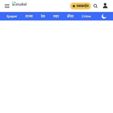
सबस्क्राईब
Epaper
ताज्या
देश
शहर
क्रीडा
Crime
साप्ताहिक