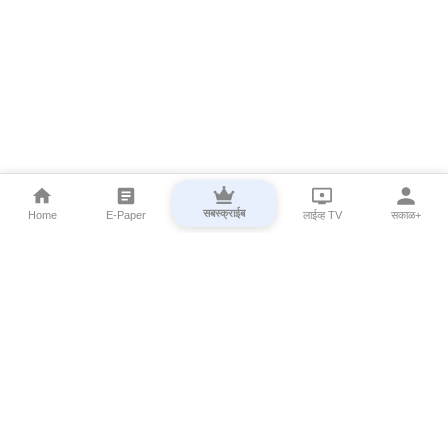
सबस्क्राईब
Home
E-Paper
लाईव्ह TV
सकाळ+
⌄
Marathi News