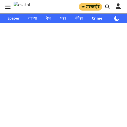
सबस्क्राईब
Epaper
ताज्या
देश
शहर
क्रीडा
Crime
साप्ताहिक