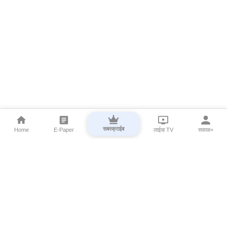
सबस्क्राईब
Home
E-Paper
लाईव्ह TV
सकाळ+
⌄
Marathi News