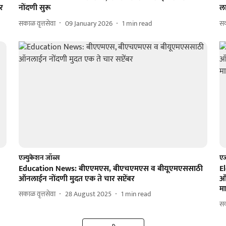
ीर
नोंदणी सुरू
ल
सकाळ वृत्तसेवा
09 January 2026
1
min read
सक
एज्युकेशन जॉब्स
एज
Education News: बीएएमएस, बीएचएमएस व बीयूएमएससाठी
El
ऑनलाईन नोंदणी मुदत एक ते चार सप्टेंबर
ऑन
म
सकाळ वृत्तसेवा
28 August 2025
1
min read
सक