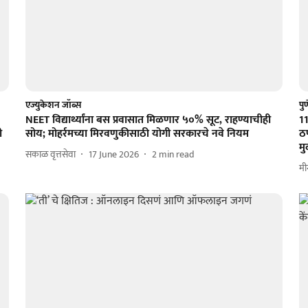
एज्युकेशन जॉब्स
पु
NEET विद्यार्थ्यांना बस प्रवासात मिळणार ५०% सूट, राहण्याचीही
1
ी
सोय; मोहर्रमच्या मिरवणुकीसाठी योगी सरकारचे नवे नियम
ठप
म
सकाळ वृत्तसेवा
17 June 2026
2
min read
मी