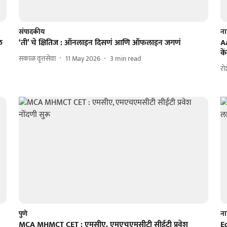
संपादकीय
न
ळ
‘ती’ चे क्षितिज : ऑनलाइन दिसणं आणि ऑफलाइन जगणं
Aa
के
सकाळ वृत्तसेवा
11 May 2026
3
min read
रो
पुणे
न
MCA MHMCT CET : एमसीए, एमएचएमसीटी सीईटी प्रवेश
E