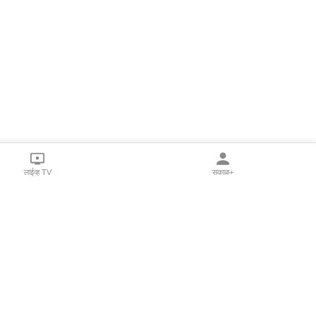
लाईव्ह TV
सकाळ+