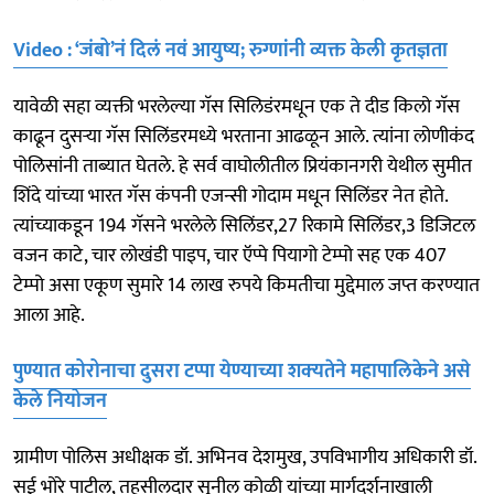
Video : ‘जंबो’नं दिलं नवं आयुष्य; रुग्णांनी व्यक्त केली कृतज्ञता
यावेळी सहा व्यक्ती भरलेल्या गॅस सिलिडंरमधून एक ते दीड किलो गॅस
काढून दुसऱ्या गॅस सिलिंडरमध्ये भरताना आढळून आले. त्यांना लोणीकंद
पोलिसांनी ताब्यात घेतले. हे सर्व वाघोलीतील प्रियंकानगरी येथील सुमीत
शिंदे यांच्या भारत गॅस कंपनी एजन्सी गोदाम मधून सिलिंडर नेत होते.
त्यांच्याकडून 194 गॅसने भरलेले सिलिंडर,27 रिकामे सिलिंडर,3 डिजिटल
वजन काटे, चार लोखंडी पाइप, चार ऍप्पे पियागो टेम्पो सह एक 407
टेम्पो असा एकूण सुमारे 14 लाख रुपये किमतीचा मुद्देमाल जप्त करण्यात
आला आहे.
पुण्यात कोरोनाचा दुसरा टप्पा येण्याच्या शक्‍यतेने महापालिकेने असे
केले नियोजन
ग्रामीण पोलिस अधीक्षक डॉ. अभिनव देशमुख, उपविभागीय अधिकारी डॉ.
सई भोरे पाटील, तहसीलदार सुनील कोळी यांच्या मार्गदर्शनाखाली