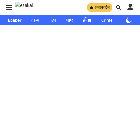
सबस्क्राईब
Epaper
ताज्या
देश
शहर
क्रीडा
Crime
साप्ताहिक