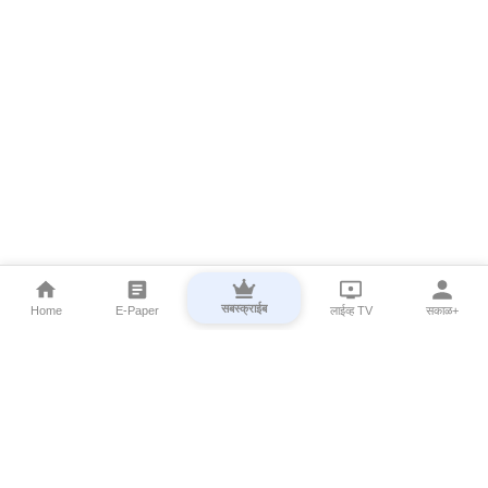
सबस्क्राईब
Home
E-Paper
लाईव्ह TV
सकाळ+