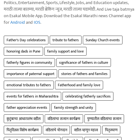
Politics, Entertainment, Sports, Lifestyle, Jobs, and Education updates,
मराठी ताज्या बातम्या, मराठी ब्रेकिंग न्यूज, मराठी ताज्या घडामोडी. And Live taja batmya
on Esakal Mobile App. Download the Esakal Marathi news Channel app
for
Android
and
IOS
.
Father's Day celebrations
tribute to fathers
Sunday Church events
honoring dads in Pune
family support and love
fatherly figures in community
significance of fathers in culture
importance of paternal support
stories of fathers and families
emotional tributes to fathers
Fatherhood and family love
events for fathers in Maharashtra
celebrating fatherly sacrifices
father appreciation events
family strength and unity
कुटुंबाचा आधारस्तंभ वडील
वडिलांचा सन्मान कार्यक्रम
पुण्यातील वडिलांचा सन्मान
पितृदिवस विशेष कार्यक्रम
वडिलांचे योगदान
वडील म्हणून महत्त्व
पितृस्मरण