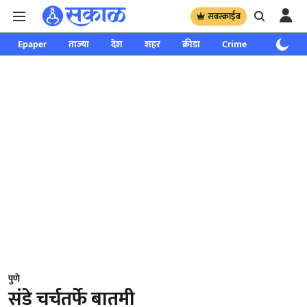
सबस्क्राईब
Epaper
ताज्या
देश
शहर
क्रीडा
Crime
साप्ताहिक
पुणे
संडे चर्चतर्फे बातमी