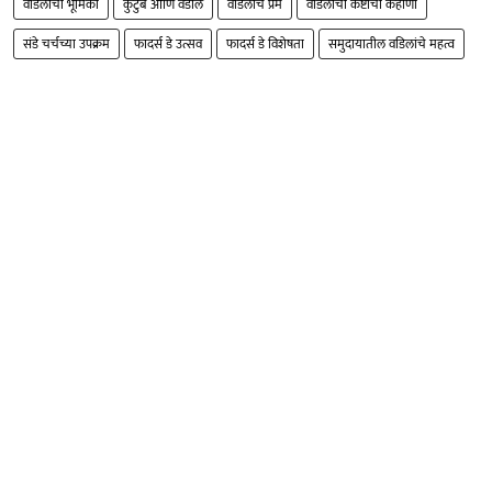
वडिलांची भूमिका
कुटुंब आणि वडील
वडिलांचे प्रेम
वडिलांची कष्टांची कहाणी
संडे चर्चच्या उपक्रम
फादर्स डे उत्सव
फादर्स डे विशेषता
समुदायातील वडिलांचे महत्व