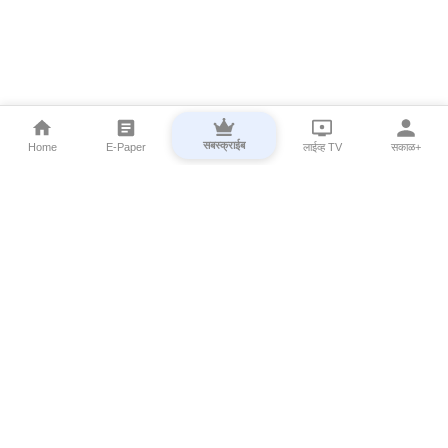
सबस्क्राईब
Home
E-Paper
लाईव्ह TV
सकाळ+
⌄
Marathi News
⌄
About Esakal