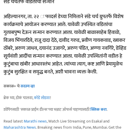
संडे चर्चतर्फे वडिलांचा सन्मान
अहिल्यानगर, ता. २२ ः फादर्स डेच्या निमित्ताने संडे चर्च ग्रुपतर्फे विशेष
कार्यक्रमाचे आयोजन करण्यात आले. यावेळी उपस्थित वडिलांचा
गुलाबपुष्प देऊन सन्मान करण्यात आला. यावेळी बाळासाहेब हिवाळे,
विजय भिंगारदिवे, राजू दादा देठे, दावीद गरुड, प्रवीण गायकवाड, रत्नाकर
ठोंबरे, अरुण जाधव, दयानंद उजागरे, अरुण पंडित, अण्णा नवगिरे, डेव्हिड
सूर्यवंशी आदींचा सन्मान करण्यात आला. यावेळी उपस्थितांनी वडील हे
कुटुंबाचा खंबीर आधारस्तंभ आहेत. त्यांच्या त्याग, कष्ट आणि प्रेमामुळेच
कुटुंब सुरक्षित व समृद्ध बनते, अशी भावना व्यक्त केली.
सकाळ+ चे
सदस्य व्हा
ब्रेक घ्या, डोकं चालवा,
कोडे सोडवा
!
शॉपिंगसाठी 'सकाळ प्राईम डील्स'च्या भन्नाट ऑफर्स पाहण्यासाठी
क्लिक करा
.
Read latest
Marathi news
, Watch Live Streaming on Esakal and
Maharashtra News
. Breaking news from India, Pune, Mumbai. Get the