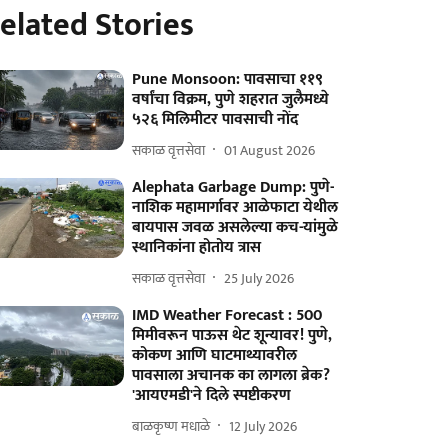
elated Stories
Pune Monsoon: पावसाचा ११९
वर्षांचा विक्रम, पुणे शहरात जुलैमध्ये
५२६ मिलिमीटर पावसाची नोंद
सकाळ वृत्तसेवा
01 August 2026
Alephata Garbage Dump: पुणे-
नाशिक महामार्गावर आळेफाटा येथील
बायपास जवळ असलेल्या कच-यांमुळे
स्थानिकांना होतोय त्रास
सकाळ वृत्तसेवा
25 July 2026
IMD Weather Forecast : 500
मिमीवरून पाऊस थेट शून्यावर! पुणे,
कोकण आणि घाटमाथ्यावरील
पावसाला अचानक का लागला ब्रेक?
'आयएमडी'ने दिले स्पष्टीकरण
बाळकृष्ण मधाळे
12 July 2026