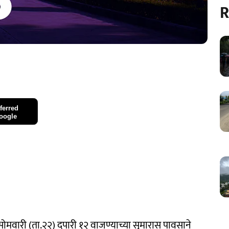
R
ferred
oogle
ोमवारी (ता.२२) दुपारी १२ वाजण्याच्या सुमारास पावसाने