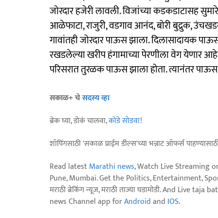
जोरदार हजेरी लावली. विजांच्या कडकडाटासह सुमार
आळेफाटा, राजुरी, वडगाव आनंद, बोरी बुद्रुक, उंच
गावांतही जोरदार पाऊस झाला. दिलासादायक पाऊस 
रखडलेल्या खरीप हंगामाच्या पेरणीला वेग येणार आहे.
परिसरात तुरळक पाऊस झाला होता. त्यानंतर पाऊस 
सकाळ+ चे
सदस्य व्हा
ब्रेक घ्या, डोकं चालवा,
कोडे सोडवा
!
शॉपिंगसाठी 'सकाळ प्राईम डील्स'च्या भन्नाट ऑफर्स पाहण्यासा
Read latest
Marathi news
, Watch Live Streaming o
Pune, Mumbai. Get the Politics, Entertainment, Sports
मराठी ब्रेकिंग न्यूज, मराठी ताज्या घडामोडी. And Live t
news Channel app for
Android
and
IOS
.