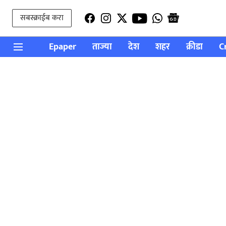
सबस्क्राईब करा
Epaper
ताज्या
देश
शहर
क्रीडा
C