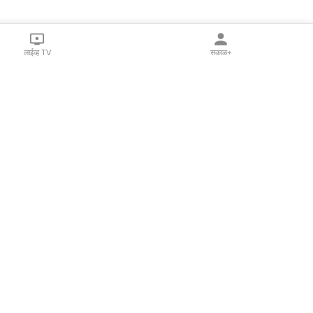
लाईव्ह TV
सकाळ+
l Programs
Print Products
Sakal Saptahik
hka
Family Doctor