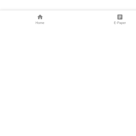
Home
E-Paper
Follow Us
Marathi News
Maharashtra N
Entertainment 