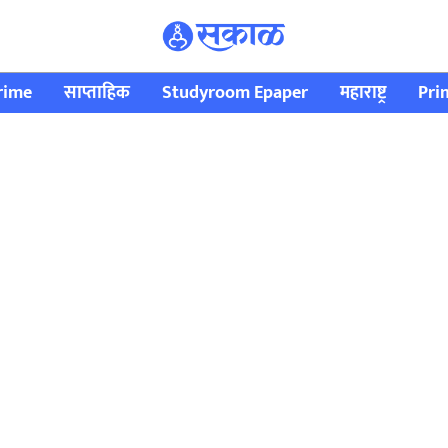
rime
साप्ताहिक
Studyroom Epaper
महाराष्ट्र
Pri