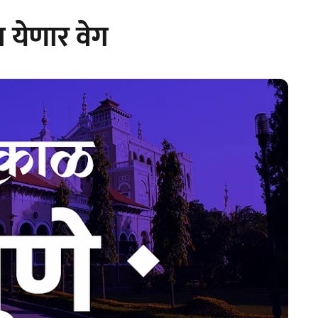
ा येणार वेग