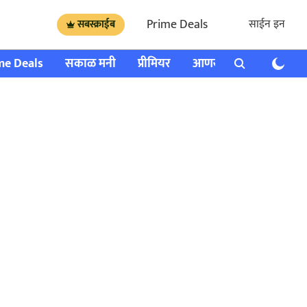
Prime Deals
साईन इन
सबस्क्राईब
me Deals
सकाळ मनी
प्रीमियर
आणखी
राशी भविष्य