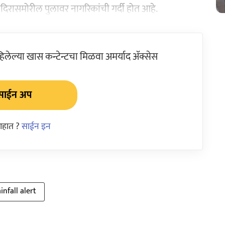
ंदिरासमोरील पुलावर नागरिकांची गर्दी होत आहे.
ेल्या खास कन्टेन्टचा मिळवा अमर्याद ॲक्सेस
साईन अप
आहात ?
साईन इन
infall alert