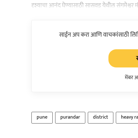
दृश्याचा आनंद घेण्यासाठी सासवड येथील संगमेश्वर म
साईन अप करा आणि वाचकांसाठी लिहिल
मेंबर 
pune
purandar
district
heavy ra