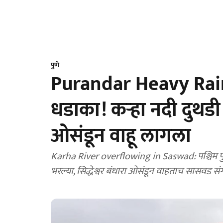
पुणे
Purandar Heavy Rain: 
धडाका! कऱ्हा नदी दुथडी भ
ओसंडून वाहू लागला
Karha River overflowing in Saswad: पश्चिम पुरंद
भरल्या, सिद्धेश्वर बंधारा ओसंडून वाहताच सासवड संगम