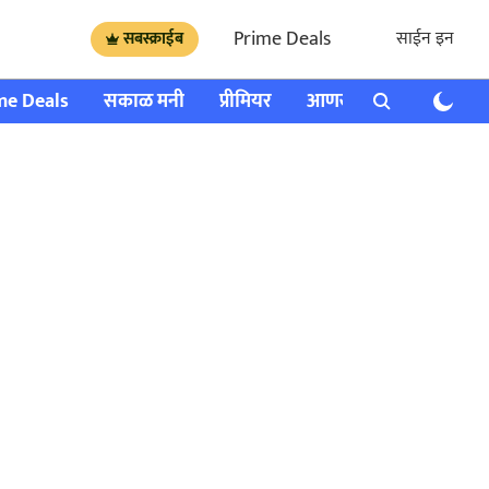
Prime Deals
साईन इन
सबस्क्राईब
me Deals
सकाळ मनी
प्रीमियर
आणखी
राशी भविष्य