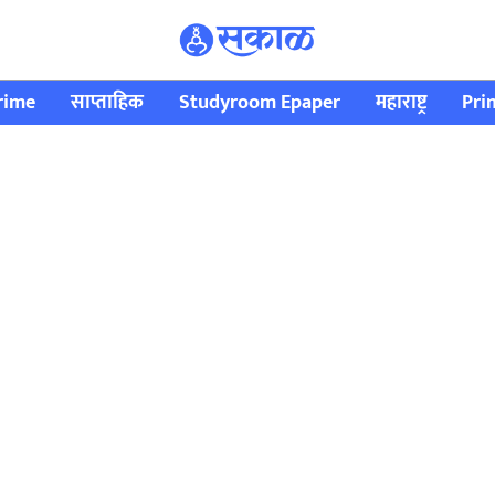
rime
साप्ताहिक
Studyroom Epaper
महाराष्ट्र
Pri