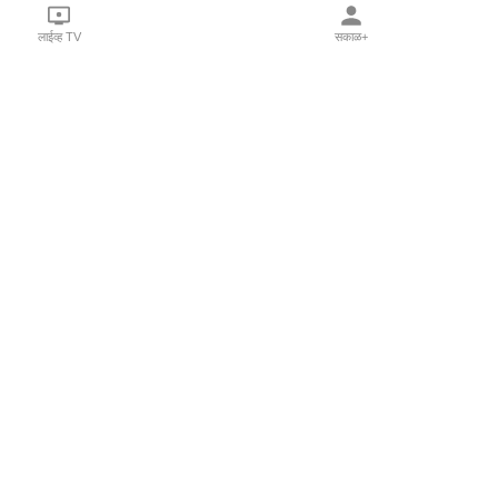
लाईव्ह TV
सकाळ+
l Programs
Print Products
Sakal Saptahik
hka
Family Doctor
 Crowdfunding
Sakal Publications