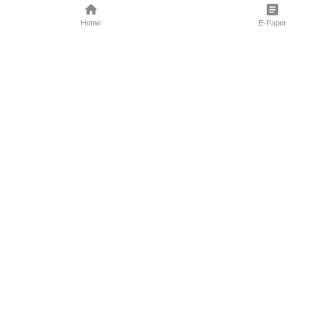
Home
E-Paper
Follow Us
Marathi News
Maharashtra N
Entertainment 
Sports News