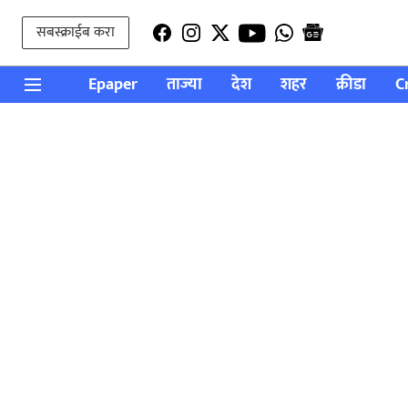
सबस्क्राईब करा
Epaper
ताज्या
देश
शहर
क्रीडा
C