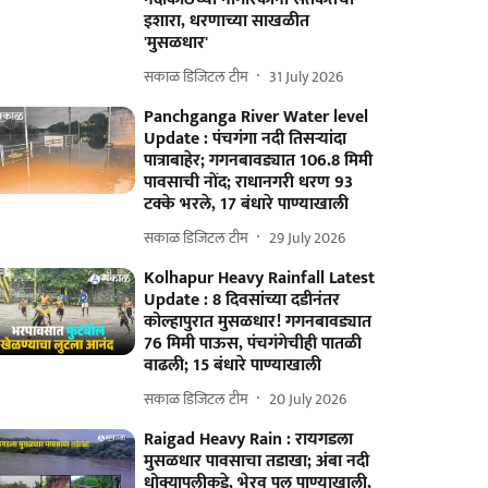
इशारा, धरणाच्या साखळीत
'मुसळधार'
सकाळ डिजिटल टीम
31 July 2026
Panchganga River Water level
Update : पंचगंगा नदी तिसऱ्यांदा
पात्राबाहेर; गगनबावड्यात 106.8 मिमी
पावसाची नोंद; राधानगरी धरण 93
टक्के भरले, 17 बंधारे पाण्याखाली
सकाळ डिजिटल टीम
29 July 2026
Kolhapur Heavy Rainfall Latest
Update : 8 दिवसांच्या दडीनंतर
कोल्हापुरात मुसळधार! गगनबावड्यात
76 मिमी पाऊस, पंचगंगेचीही पातळी
वाढली; 15 बंधारे पाण्याखाली
सकाळ डिजिटल टीम
20 July 2026
Raigad Heavy Rain : रायगडला
मुसळधार पावसाचा तडाखा; अंबा नदी
धोक्यापलीकडे, भेरव पूल पाण्याखाली,