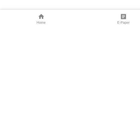
Home
E-Paper
Follow Us
Marathi News
Maharashtra N
Entertainment 
Sports News