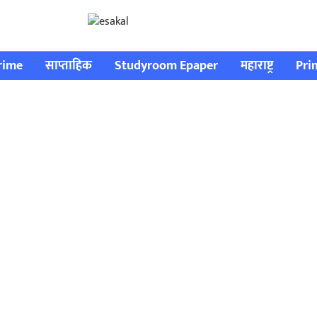
rime
साप्ताहिक
Studyroom Epaper
महाराष्ट्र
Pri