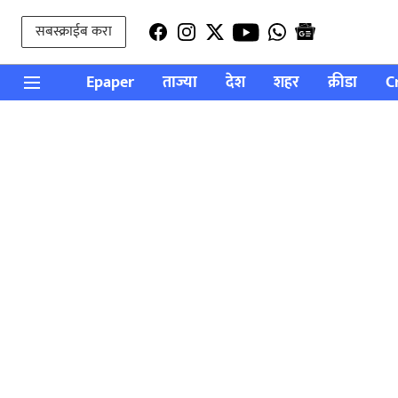
सबस्क्राईब करा
Epaper
ताज्या
देश
शहर
क्रीडा
C