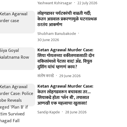
Yashwant Kshirsagar
22 July 2026
लोहगडावर पर्यटकांची वाढती गर्दी;
केतन अग्रवाल प्रकरणामुळे घटनास्थळ
ठरतंय आकर्षण
Shubham Banubakode
30 June 2026
Ketan Agrawal Murder Case:
सिया गोयलच्या वकीलपत्रासाठी दोन
वकिलांमध्ये पेटला वाद! अ‍ॅड. विपूल
दुशिंग यांचं म्हणणं काय?
संतोष कानडे
29 June 2026
Ketan Agrawal Murder Case:
केतन लोहगडवरून बचावला तर...
सियाकडे होता 'प्लॅन बी', तपासात
आणखी एक महत्त्वाचा खुलासा!
Sandip Kapde
28 June 2026