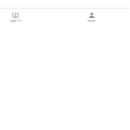
लाईव्ह TV
सकाळ+
l Programs
Print Products
Sakal Saptahik
hka
Family Doctor
 Crowdfunding
Sakal Publications