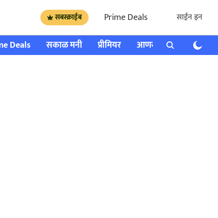
Prime Deals
साईन इन
सबस्क्राईब
me Deals
सकाळ मनी
प्रीमियर
आणखी
राशी भविष्य