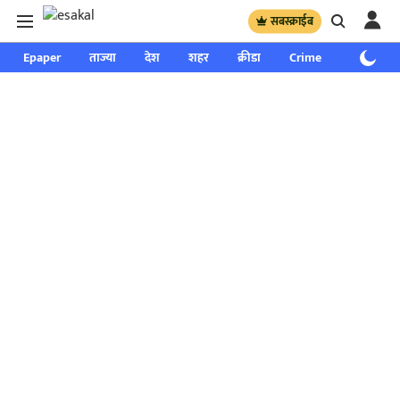
सबस्क्राईब
Epaper
ताज्या
देश
शहर
क्रीडा
Crime
साप्ताहिक