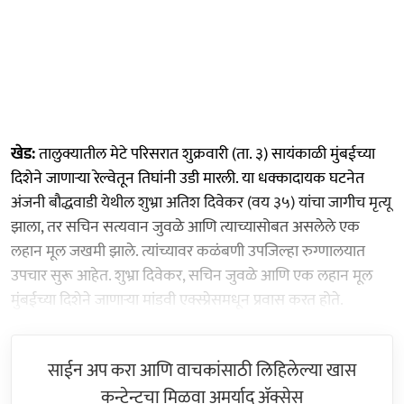
खेड:
तालुक्यातील मेटे परिसरात शुक्रवारी (ता. ३) सायंकाळी मुंबईच्या
दिशेने जाणाऱ्या रेल्वेतून तिघांनी उडी मारली. या धक्कादायक घटनेत
अंजनी बौद्धवाडी येथील शुभ्रा अतिश दिवेकर (वय ३५) यांचा जागीच मृत्यू
झाला, तर सचिन सत्यवान जुवळे आणि त्याच्यासोबत असलेले एक
लहान मूल जखमी झाले. त्यांच्यावर कळंबणी उपजिल्हा रुग्णालयात
उपचार सुरू आहेत. शुभ्रा दिवेकर, सचिन जुवळे आणि एक लहान मूल
मुंबईच्या दिशेने जाणाऱ्या मांडवी एक्स्प्रेसमधून प्रवास करत होते.
साईन अप करा आणि वाचकांसाठी लिहिलेल्या खास
कन्टेन्टचा मिळवा अमर्याद ॲक्सेस