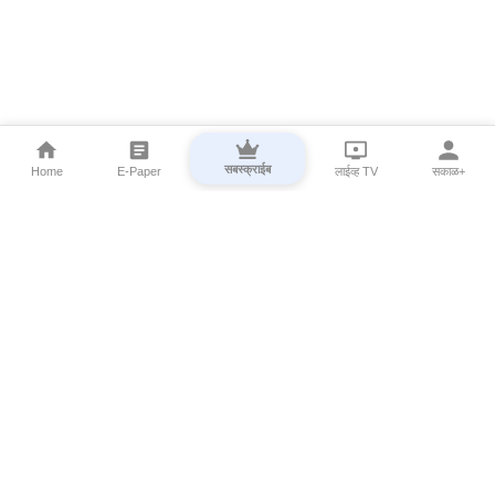
सबस्क्राईब
Home
E-Paper
लाईव्ह TV
सकाळ+
⌄
Marathi News
⌄
About Esakal
⌄
Digital Products