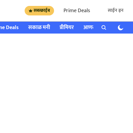
Prime Deals
साईन इन
सबस्क्राईब
me Deals
सकाळ मनी
प्रीमियर
आणखी
राशी भविष्य