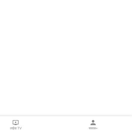
लाईव्ह TV
सकाळ+