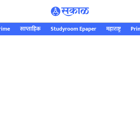
rime
साप्ताहिक
Studyroom Epaper
महाराष्ट्र
Pri