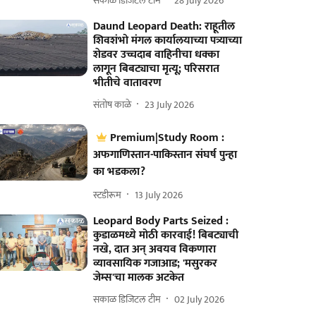
सकाळ डिजिटल टीम
28 July 2026
Daund Leopard Death: राहूतील
शिवशंभो मंगल कार्यालयाच्या पत्र्याच्या
शेडवर उच्चदाब वाहिनीचा धक्का
लागून बिबट्याचा मृत्यू; परिसरात
भीतीचे वातावरण
संतोष काळे
23 July 2026
Premium|Study Room :
अफगाणिस्तान-पाकिस्तान संघर्ष पुन्हा
का भडकला?
स्टडीरूम
13 July 2026
Leopard Body Parts Seized :
कुडाळमध्ये मोठी कारवाई! बिबट्याची
नखे, दात अन् अवयव विकणारा
व्यावसायिक गजाआड; 'मसुरकर
जेम्स'चा मालक अटकेत
सकाळ डिजिटल टीम
02 July 2026