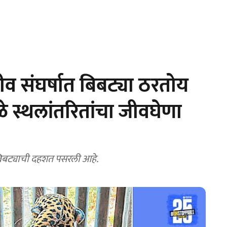
व संघर्षात बिबट्या ठरतोय
ुळे स्थलांतरितांचा जीवघेणा
यंत बिबट्याची दहशत पसरली आहे.