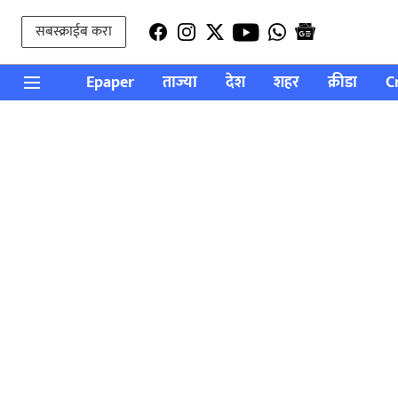
सबस्क्राईब करा
Epaper
ताज्या
देश
शहर
क्रीडा
C