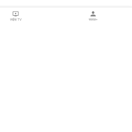
लाईव्ह TV
सकाळ+
l Programs
Print Products
Sakal Saptahik
hka
Family Doctor
 Crowdfunding
Sakal Publications