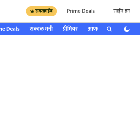
Prime Deals
साईन इन
सबस्क्राईब
me Deals
सकाळ मनी
प्रीमियर
आणखी
राशी भविष्य