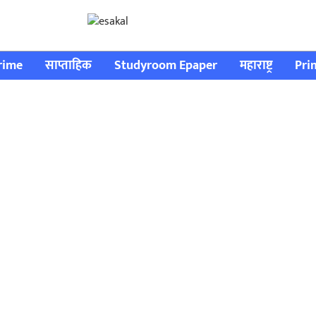
rime
साप्ताहिक
Studyroom Epaper
महाराष्ट्र
Pri