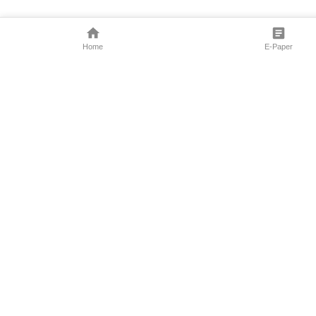
Home
E-Paper
Follow Us
Marathi News
Maharashtra N
Entertainment 
Sports News