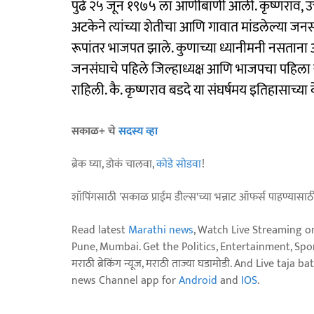
पुढे २५ जून १९७५ ला आणीबाणी आली. कृष्णराव, उत
अटकेने त्यांच्या शेतीचा आणि गावात मांडलेल्या जन
रूपांतर भाजपत झाले. कुणाच्या ध्यानीमनी नसताना
जनसंघाचे पहिले जिल्हाध्यक्ष आणि भाजपचा पहि
राहिली. कै. कृष्णराव बडदे या संघर्षमय इतिहासाच्या कें
सकाळ+ चे
सदस्य व्हा
ब्रेक घ्या, डोकं चालवा,
कोडे सोडवा
!
शॉपिंगसाठी 'सकाळ प्राईम डील्स'च्या भन्नाट ऑफर्स पाहण्यासा
Read latest
Marathi news
, Watch Live Streaming o
Pune, Mumbai. Get the Politics, Entertainment, Sports
मराठी ब्रेकिंग न्यूज, मराठी ताज्या घडामोडी. And Live t
news Channel app for
Android
and
IOS
.