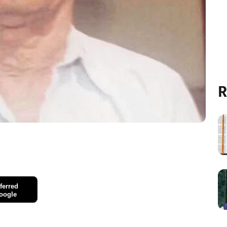
R
ferred
oogle