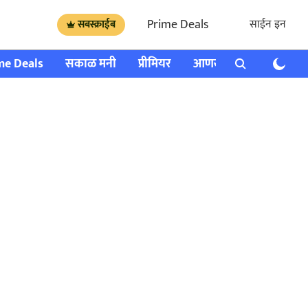
Prime Deals
साईन इन
सबस्क्राईब
me Deals
सकाळ मनी
प्रीमियर
आणखी
राशी भविष्य