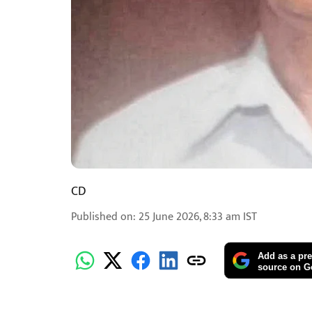
CD
Published on
:
25 June 2026, 8:33 am
IST
Add as a pre
source on G