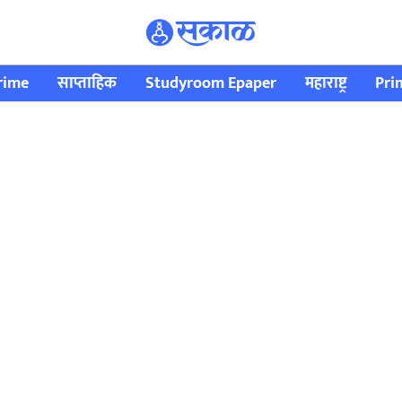
rime
साप्ताहिक
Studyroom Epaper
महाराष्ट्र
Pri