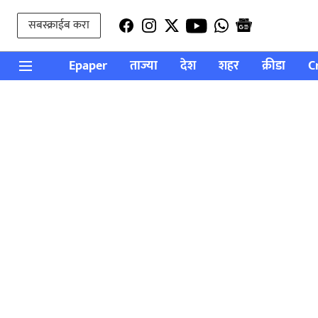
सबस्क्राईब करा
Epaper
ताज्या
देश
शहर
क्रीडा
C