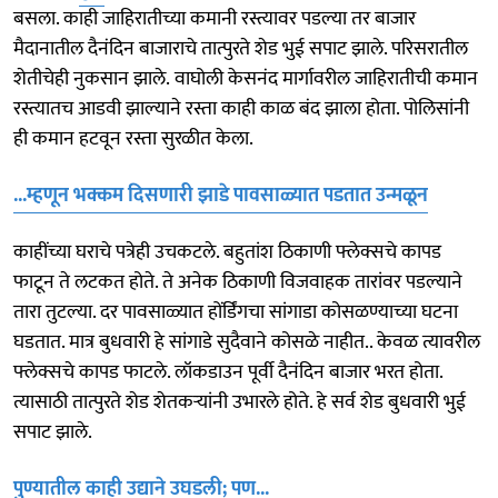
बसला. काही जाहिरातीच्या कमानी रस्त्यावर पडल्या तर बाजार
मैदानातील दैनंदिन बाजाराचे तात्पुरते शेड भुई सपाट झाले. परिसरातील
शेतीचेही नुकसान झाले. वाघोली केसनंद मार्गावरील जाहिरातीची कमान
रस्त्यातच आडवी झाल्याने रस्ता काही काळ बंद झाला होता. पोलिसांनी
ही कमान हटवून रस्ता सुरळीत केला.
...म्हणून भक्कम दिसणारी झाडे पावसाळ्यात पडतात उन्मळून
काहींच्या घराचे पत्रेही उचकटले. बहुतांश ठिकाणी फ्लेक्सचे कापड
फाटून ते लटकत होते. ते अनेक ठिकाणी विजवाहक तारांवर पडल्याने
तारा तुटल्या. दर पावसाळ्यात होंर्डिंगचा सांगाडा कोसळण्याच्या घटना
घडतात. मात्र बुधवारी हे सांगाडे सुदैवाने कोसळे नाहीत.. केवळ त्यावरील
फ्लेक्सचे कापड फाटले. लॉकडाउन पूर्वी दैनंदिन बाजार भरत होता.
त्यासाठी तात्पुरते शेड शेतकऱ्यांनी उभारले होते. हे सर्व शेड बुधवारी भुई
सपाट झाले.
पुण्यातील काही उद्याने उघडली; पण...