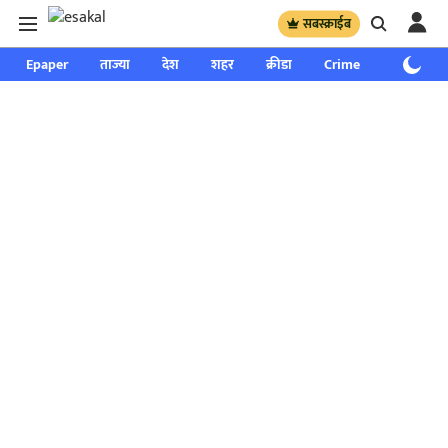
सबस्क्राईब
Epaper
ताज्या
देश
शहर
क्रीडा
Crime
साप्ताहिक