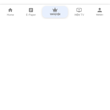
सबस्क्राईब
Home
E-Paper
लाईव्ह TV
सकाळ+
⌄
Marathi News
⌄
About Esakal
⌄
Digital Products
⌄
Sakal Programs
⌄
Print Products