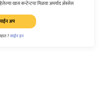
ेल्या खास कन्टेन्टचा मिळवा अमर्याद ॲक्सेस
साईन अप
आहात ?
साईन इन