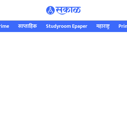
rime
साप्ताहिक
Studyroom Epaper
महाराष्ट्र
Pri