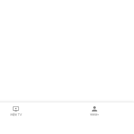
लाईव्ह TV
सकाळ+