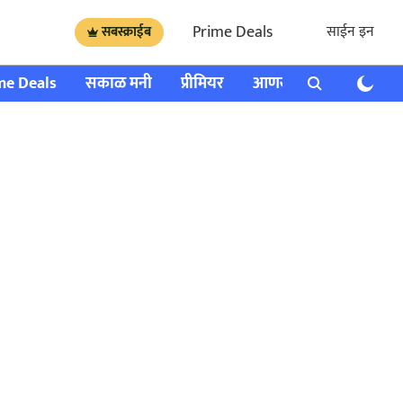
Prime Deals
साईन इन
सबस्क्राईब
me Deals
सकाळ मनी
प्रीमियर
आणखी
राशी भविष्य