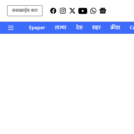
सबस्क्राईब करा
Epaper
ताज्या
देश
शहर
क्रीडा
C